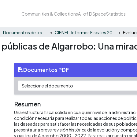
Communities & Collections
All of DSpace
Statistics
CIENFI - Documentos de trabajos, técnicos y de divulgación
CIENFI - Informes Fiscales 2022
s públicas de Algarrobo: Una mira
Documentos PDF
Resumen
Una estructura fiscal sólida en cualquier nivel de la administrac
condición necesaria para realizar todas las acciones de políti
las deseadas para satisfacer las necesidades de sus poblado
presenta una breve revisión histórica de la evolución y compos
y gastos de Algarrobo 2000 - 2022. Para realizar nuestro an