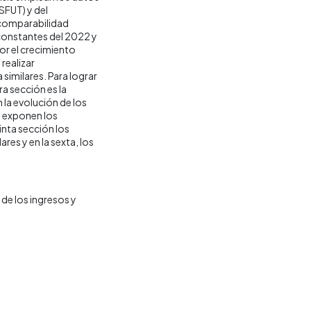
SFUT) y del
 comparabilidad
 constantes del 2022 y
por el crecimiento
realizar
similares. Para lograr
ra sección es la
la evolución de los
e exponen los
inta sección los
res y en la sexta, los
de los ingresos y