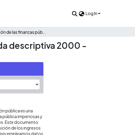
Log In
Evolución de las finanzas públicas de Algarrobo: Una mirada descriptiva 2000 - 2022
da descriptiva 2000 -
ión pública es una
ca pública imperiosas y
res. Este documento
ición de los ingresos
álisis empleamos datos