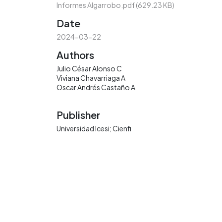
Informes Algarrobo.pdf
(629.23 KB)
Date
2024-03-22
Authors
Julio César Alonso C
Viviana Chavarriaga A
Oscar Andrés Castaño A
Publisher
Universidad Icesi; Cienfi