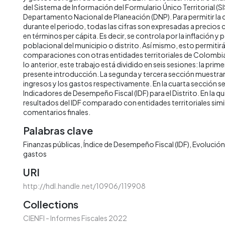
del Sistema de Información del Formulario Único Territorial (SI
Departamento Nacional de Planeación (DNP). Para permitir la
durante el periodo, todas las cifras son expresadas a precios
en términos per cápita. Es decir, se controla por la inflación y 
poblacional del municipio o distrito. Así mismo, esto permitirá 
comparaciones con otras entidades territoriales de Colombia 
lo anterior, este trabajo está dividido en seis sesiones: la prime
presente introducción. La segunda y tercera sección muestran 
ingresos y los gastos respectivamente. En la cuarta sección s
Indicadores de Desempeño Fiscal (IDF) para el Distrito. En la qu
resultados del IDF comparado con entidades territoriales simila
comentarios finales.
Palabras clave
Finanzas públicas
Índice de Desempeño Fiscal (IDF)
Evolución 
gastos
URI
http://hdl.handle.net/10906/119908
Collections
CIENFI - Informes Fiscales 2022