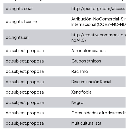
dc.rights.coar
http://purl.org/coar/access_
Atribución-NoComercial-SinD
dc.rights.license
Internacional (CC BY-NC-ND 4
http://creativecommons.org/
dc.rights.uri
nd/4.0/
dc.subject.proposal
Afrocolombianos
dc.subject.proposal
Grupos étnicos
dc.subject.proposal
Racismo
dc.subject.proposal
Discriminación Racial
dc.subject.proposal
Xenofobia
dc.subject.proposal
Negro
dc.subject.proposal
Comunidades afrodescendien
dc.subject.proposal
Multiculturalista