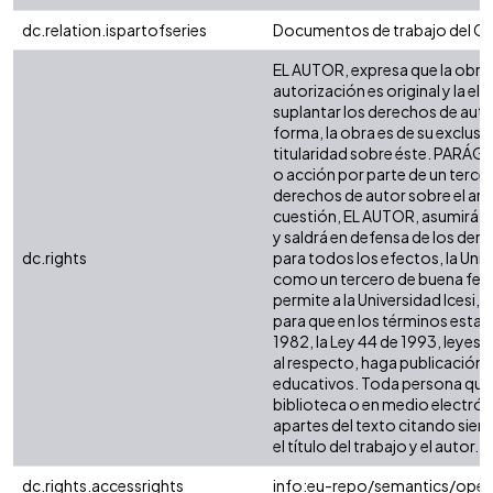
dc.relation.ispartofseries
Documentos de trabajo del CI
EL AUTOR, expresa que la obra 
autorización es original y la el
suplantar los derechos de autor
forma, la obra es de su exclusiva
titularidad sobre éste. PARÁG
o acción por parte de un tercer
derechos de autor sobre el artíc
cuestión, EL AUTOR, asumirá la
y saldrá en defensa de los der
dc.rights
para todos los efectos, la Univ
como un tercero de buena fe. 
permite a la Universidad Icesi, 
para que en los términos estab
1982, la Ley 44 de 1993, leyes 
al respecto, haga publicación d
educativos. Toda persona que 
biblioteca o en medio electró
apartes del texto citando siemp
el título del trabajo y el autor.
dc.rights.accessrights
info:eu-repo/semantics/ope