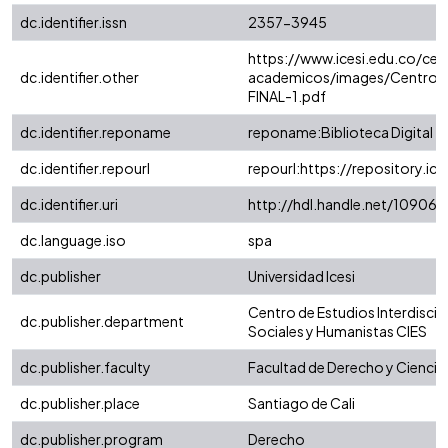
dc.identifier.issn
2357-3945
https://www.icesi.edu.co/cen
dc.identifier.other
academicos/images/Centros
FINAL-1.pdf
dc.identifier.reponame
reponame:Biblioteca Digital
dc.identifier.repourl
repourl:https://repository.ice
dc.identifier.uri
http://hdl.handle.net/10906/
dc.language.iso
spa
dc.publisher
Universidad Icesi
Centro de Estudios Interdiscipl
dc.publisher.department
Sociales y Humanistas CIES
dc.publisher.faculty
Facultad de Derecho y Ciencia
dc.publisher.place
Santiago de Cali
dc.publisher.program
Derecho