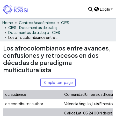
Log In
Home
Centros Académicos
CIES
CIES - Documentos de trabajos, técnicos y de divulgación
Documentos de trabajo - CIES
Los afrocolombianos entre avances, confusiones y retrocesos en dos décadas de paradigma multiculturalista
Los afrocolombianos entre avances,
confusiones y retrocesos en dos
décadas de paradigma
multiculturalista
Simple item page
dc.audience
Comunidad Universidad Icesi -
dc.contributor.author
Valencia Ángulo, Luís Ernesto
Cali de Lat: 03 24 00 N degree