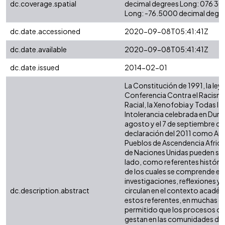
dc.coverage.spatial
decimal degrees Long: 076 30
Long: -76.5000 decimal degr
dc.date.accessioned
2020-09-08T05:41:41Z
dc.date.available
2020-09-08T05:41:41Z
dc.date.issued
2014-02-01
La Constitución de 1991, la ley 7
Conferencia Contra el Racismo
Racial, la Xenofobia y Todas 
Intolerancia celebrada en Durba
agosto y el 7 de septiembre de
declaración del 2011 como Año
Pueblos de Ascendencia Africa
de Naciones Unidas pueden ser
lado, como referentes históric
de los cuales se comprende el fr
investigaciones, reflexiones y 
dc.description.abstract
circulan en el contexto académ
estos referentes, en muchas o
permitido que los procesos or
gestan en las comunidades de b