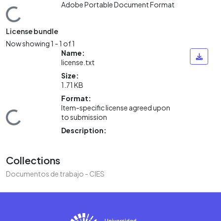
Adobe Portable Document Format
Loading...
License bundle
Now showing
1 - 1 of 1
Name:
license.txt
Size:
1.71 KB
Format:
Item-specific license agreed upon
Loading...
to submission
Description:
Collections
Documentos de trabajo - CIES