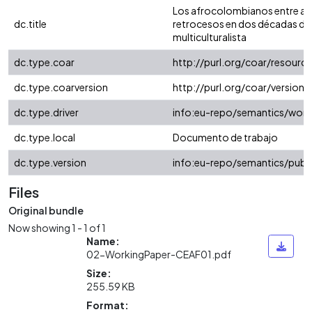
Los afrocolombianos entre av
dc.title
retrocesos en dos décadas d
multiculturalista
dc.type.coar
http://purl.org/coar/resour
dc.type.coarversion
http://purl.org/coar/versio
dc.type.driver
info:eu-repo/semantics/work
dc.type.local
Documento de trabajo
dc.type.version
info:eu-repo/semantics/publ
Files
Original bundle
Now showing
1 - 1 of 1
Name:
02-WorkingPaper-CEAF01.pdf
Size:
255.59 KB
Format: