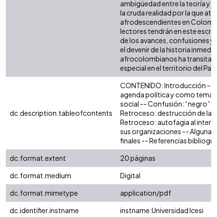
ambigüedad entre la teoría y la 
la cruda realidad por la que atr
afrodescendientes en Colombia
lectores tendrán en este escrit
de los avances, confusiones y 
el devenir de la historia inmedia
afrocolombianos ha transitad
especial en el territorio del P
CONTENIDO: Introducción -- Av
agenda política y como tema de
social -- Confusión: “negro” si 
dc.description.tableofcontents
Retroceso: destrucción de la b
Retroceso: autofagia al interi
sus organizaciones -- Algunas
finales -- Referencias bibliográ
dc.format.extent
20 páginas
dc.format.medium
Digital
dc.format.mimetype
application/pdf
dc.identifier.instname
instname:Universidad Icesi