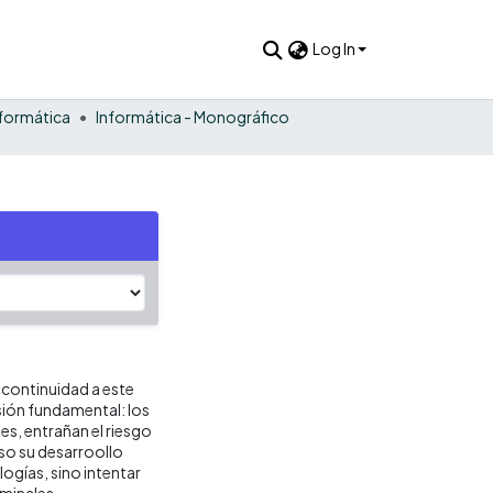
Log In
nformática
Informática - Monográfico
 continuidad a este
sión fundamental: los
es, entrañan el riesgo
eso su desarroollo
ogías, sino intentar
iminales.