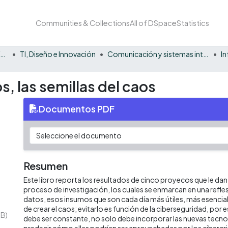
Communities & Collections
All of DSpace
Statistics
Facultad Barberi de Ingeniería, Diseño y Ciencias Aplicadas
TI, Diseño e Innovación
Comunicación y sistemas inteligentes
I
, las semillas del caos
Documentos PDF
Resumen
Este libro reporta los resultados de cinco proyecos que le dan
proceso de investigación, los cuales se enmarcan en una refle
datos, esos insumos que son cada día más útiles, más esencial
de crear el caos; evitarlo es función de la ciberseguridad, por 
MB)
debe ser constante, no solo debe incorporar las nuevas tecnol
predecir cómo ellas podrían ser aprovechadas por los cibercr