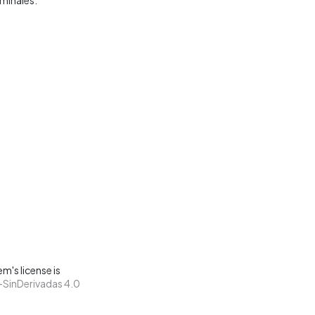
m's license is
SinDerivadas 4.0