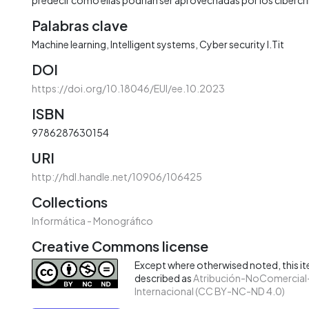
Palabras clave
Machine learning
Intelligent systems
Cyber security I.Tit
DOI
https://doi.org/10.18046/EUI/ee.10.2023
ISBN
9786287630154
URI
http://hdl.handle.net/10906/106425
Collections
Informática - Monográfico
Creative Commons license
Except where otherwised noted, this ite
described as
Atribución-NoComercial-
Internacional (CC BY-NC-ND 4.0)