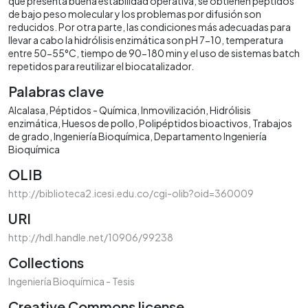
que presenta buena estabilidad operativa, se obtienen péptidos
de bajo peso molecular y los problemas por difusión son
reducidos. Por otra parte, las condiciones más adecuadas para
llevar a cabo la hidrólisis enzimática son pH 7-10, temperatura
entre 50-55°C, tiempo de 90-180 min y el uso de sistemas batch
repetidos para reutilizar el biocatalizador.
Palabras clave
Alcalasa
Péptidos - Química
Inmovilización
Hidrólisis
enzimática
Huesos de pollo
Polipéptidos bioactivos
Trabajos
de grado
Ingeniería Bioquímica
Departamento Ingeniería
Bioquímica
OLIB
http://biblioteca2.icesi.edu.co/cgi-olib?oid=360009
URI
http://hdl.handle.net/10906/99238
Collections
Ingeniería Bioquímica - Tesis
Creative Commons license