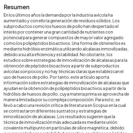
Resumen
En los últimos años la demanda por la industria avícola ha
aumentado y con ello la generación de residuos sólidos. Los
subproductos como los huesos de pollo han despertado el
interés por contener una gran cantidad de nutrientes con
potencial para generar compuestos de mayor valor agregado
como los polipéptidos bioactivos. Una forma de obtenerlos es
mediante hidrólisis enzimática utilizando alcalasas inmovilizadas,
debido a su alta eficiencia y estabilidad. No obstante, los
estudios sobre estrategias de inmovilización de alcalasas para la
obtención de péptidos bioactivos a partir de subproductos
avícolas son pocos y no hay técnicas claras que establezcan el
uso de huesos de pollo. Por tanto, este artículo aporta
información sobre estrategias de inmovilización de alcalasas que
ayudan en la obtención de polipéptidos bioactivos a partir de la
hidrólisis de huesos de pollo, cuya materia prima se aprovecha de
manera limitada por su compleja composición. Para esto, se
llevó a cabo una revisión crítica de literatura en Scopus en la cual
se contrastaron diferentes sustratos y estrategias de
inmovilización de alcalasas. Los resultados sugieren que la
técnica de inmovilización más adecuada es mediante unión
covalente multipunto en partículas de sílice magnética, debido