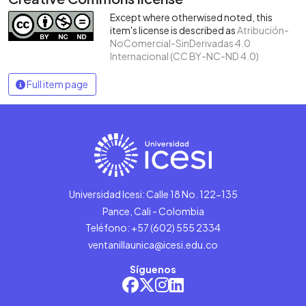
Except where otherwised noted, this
item's license is described as
Atribución-
NoComercial-SinDerivadas 4.0
Internacional (CC BY-NC-ND 4.0)
Full item page
Universidad Icesi: Calle 18 No. 122-135
Pance, Cali - Colombia
Teléfono: +57 (602) 555 2334
ventanillaunica@icesi.edu.co
Síguenos