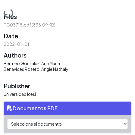
Loading...
Files
TG03715.pdf
(833.09 KB)
Date
2022-01-01
Authors
Bermeo Gonzalez, Ana Maria
Benavides Rosero, Angie Nathaly
Publisher
Universidad Icesi
Documentos PDF