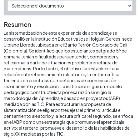
Resumen
La sistematización de esta experiencia de aprendizaje se
desarrolló en la Institución Educativa José Holguín Garcés, sede
Ulpiano Lloreda, ubicada en el Barrio Terrón Colorado de Cali
(Colombia). Se identificó que los estudiantes del grado 5º de
primaria tenían dificultades para entender, comprender y
reflexionar a partir de situaciones problema en el área de
matemáticas. Por lo tanto, el objetivo fue establecer una
relación entre el pensamiento aleatorio y la lectura crítica
teniendo en cuenta las competencias de comunicación,
razonamiento y resolución. La institución sigue un modelo
pedagógico constructivista por esa razón se eligió la
metodología del Aprendizaje basado en proyectos (ABP)
mediada por las TIC. Para estructurar la propuesta de
sistematización se eligieron tres ejes: el primero, articula el
pensamiento aleatorio y la lectura crítica; el segundo, se enfoca
en el ABP como una estrategia que promueve el aprendizaje
activo; el tercero, promueve el desarrollo de las habilidades del
siglo XXI mediadas por las TIC.