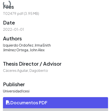
Loading...
Files
T02479.pdf
(3.95 MB)
Date
2022-01-01
Authors
Izquierdo Ordoñez, Irma Enith
Jiménez Ortega, John Alex
Thesis Director / Advisor
Cáceres Aguilar, Dagoberto
Publisher
Universidad Icesi
Documentos PDF