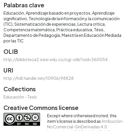
Palabras clave
Educación
Aprendizaje basado en proyectos
Aprendizaje
significativo
Tecnología de la información y la comunicación
(TIC)
Sistematización de experiencias
Lectura crítica
Competencia matemática
Práctica educativa
Tésis
Departamento de Pedagogía
Maestría en Educación Mediada
por las TIC
OLIB
http://biblioteca2.icesi.edu.co/cgi-olib?oid=360054
URI
http://hdl.handle.net/10906/98828
Collections
Educación - Tesis
Creative Commons license
Except where otherwised noted, this
item's license is described as
Atribución-
NoComercial-SinDerivadas 4.0