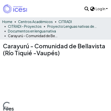
Log In
Home
Centros Académicos
CITRADI
CITRADI - Proyectos
Proyecto Lenguas nativas del Vaupés
Documentos en lengua nativa
Carayurú - Comunidad de Bellavista (Río Tiquié -Vaupés)
Carayurú - Comunidad de Bellavista
(Río Tiquié -Vaupés)
Loading...
Files