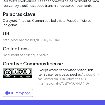
Bellavista en el Vaupés. La sabedora explica los momentos para
realizarlo y a quiénes puede transmitirles ese conocimiento.
Palabras clave
Carayurú
Rituales
Comunidad bellavista
Vaupés
Mujeres
indígenas
URI
http://hdl.handle.net/10906/116040
Collections
Documentos en lengua nativa
Creative Commons license
Except where otherwised noted, this
item's license is described as
Atribución-
NoComercial-SinDerivadas 4.0
Internacional (CC BY-NC-ND 4.0)
Full item page