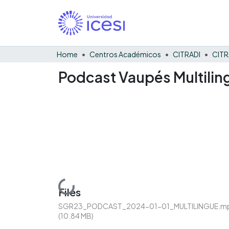
Home
Centros Académicos
CITRADI
CITR
Podcast Vaupés Multiling
Loading...
Files
SGR23_PODCAST_2024-01-01_MULTILINGUE.m
(10.84 MB)