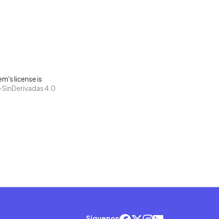
m's license is
SinDerivadas 4.0
Síguenos