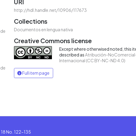
URI
http://hdl.handle.net/10906/117673
Collections
Documentos en lengua nativa
 de
Creative Commons license
Except where otherwised noted, this ite
described as
Atribución-NoComercial-
Internacional (CC BY-NC-ND 4.0)
 de
Full item page
le 18 No. 122-135