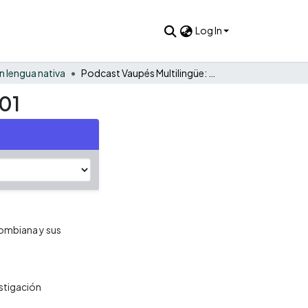
Log In
 lengua nativa
Podcast Vaupés Multilingüe: Historia y Memoria. Episodio 01
 01
lombiana y sus
stigación