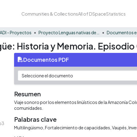
Communities & Collections
All of DSpace
Statistics
ADI - Proyectos
Proyecto Lenguas nativas del Vaupés
Documentos en
üe: Historia y Memoria. Episodio
Documentos PDF
Resumen
Viaje sonoro por los elementos linüísticos de la Amazonía Co
comunidades.
Palabras clave
p3
Multilingüismo
Fortalecimiento de capacidades
Vaupés
Inve