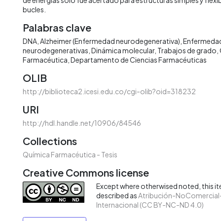
bucles.
Palabras clave
DNA
Alzheimer (Enfermedad neurodegenerativa)
Enfermeda
neurodegenerativas
Dinámica molecular
Trabajos de grado
Farmacéutica
Departamento de Ciencias Farmacéuticas
OLIB
http://biblioteca2.icesi.edu.co/cgi-olib?oid=318232
URI
http://hdl.handle.net/10906/84546
Collections
Química Farmacéutica - Tesis
Creative Commons license
Except where otherwised noted, this ite
described as
Atribución-NoComercial-
Internacional (CC BY-NC-ND 4.0)