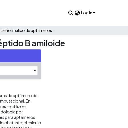
Log In
Diseño in silico de aptámeros de DNA dirigidos contra el péptido B amiloide
éptido B amiloide
turas de aptámero de
omputacional. En
es se utilizó el
odología por
nes para aptámeros
o obstante, el cálculo
bles como tallos y