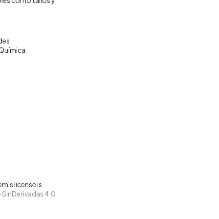
des
Química
m's license is
SinDerivadas 4.0