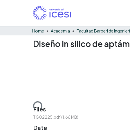
Home
Academia
Diseño in silico de aptá
Loading...
Files
TG02225.pdf
(1.66 MB)
Date