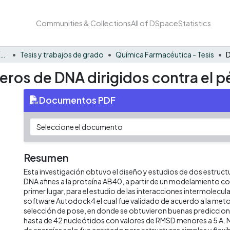
Communities & Collections
All of DSpace
Statistics
Facultad Barberi de Ingeniería, Diseño y Ciencias Aplicadas
Tesis y trabajos de grado
Química Farmacéutica - Tesis
meros de DNA dirigidos contra el p
Documentos PDF
Resumen
Esta investigación obtuvo el diseño y estudios de dos estruc
DNA afines a la proteína AB40, a partir de un modelamiento c
primer lugar, para el estudio de las interacciones intermolecular
software Autodock4 el cual fue validado de acuerdo a la met
selección de pose, en donde se obtuvieron buenas prediccio
hasta de 42 nucleótidos con valores de RMSD menores a 5 A. N
de energías solo fue acertado para estructuras simples y flexi