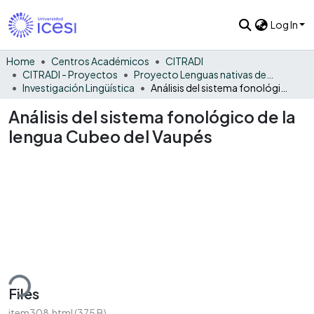
Log In
Home
Centros Académicos
CITRADI
CITRADI - Proyectos
Proyecto Lenguas nativas del Vaupés
Investigación Lingüística
Análisis del sistema fonológico de la lengua Cubeo del Vaupés
Análisis del sistema fonológico de la
lengua Cubeo del Vaupés
ding...
Files
item308.html
(375 B)