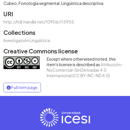
Cubeo
Fonología segmental
Lingüística descriptiva
URI
http://hdl.handle.net/10906/115955
Collections
Investigación Lingüística
Creative Commons license
Except where otherwised noted, this
item's license is described as
Atribución-
NoComercial-SinDerivadas 4.0
Internacional (CC BY-NC-ND 4.0)
Full item page