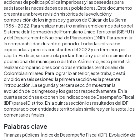
acciones de política pública imperiosas y las deseadas para
satisfacer las necesidades de sus pobladores. Este documento
presenta una breve revisión histórica de la evolución y
composición de los ingresos y gastos de Güicán de La Sierra
1985 - 2022. Para realizar nuestro análisis empleamos datos del
Sistema de Información del Formulario Único Territorial (SISFUT)
y del Departamento Nacional de Planeación (DNP). Para permitir
la comparabilidad durante el periodo, todas las cifras son
expresadas a precios constantes del 2022 y en términos per
cápita. Es decir, se controla por la inflación y por el crecimiento
poblacional del municipio o distrito. Así mismo, esto permitirá
realizar comparaciones con otras entidades territoriales de
Colombia similares. Para lograr lo anterior, este trabajo está
dividido en seis sesiones: la primera sección es la presente
introducción. La segunda y tercera sección muestran la
evolución de los ingresos y los gastos respectivamente. En la
cuarta sección se exponen los Indicadores de Desempeño Fiscal
(IDF) para el Distrito. En la quinta sección los resultados del IDF
comparado con entidades territoriales similares y en la sexta, los
comentarios finales.
Palabras clave
Finanzas públicas
Índice de Desempeño Fiscal (IDF)
Evolución de