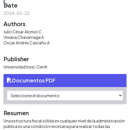
Loading...
Date
2024-03-22
Authors
Julio César Alonso C
Viviana Chavarriaga A
Oscar Andrés Castaño A
Publisher
Universidad Icesi; Cienfi
Documentos PDF
Resumen
Una estructura fiscal sólida en cualquier nivel de la administración
pública es una condición necesaria para realizar todas las