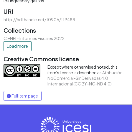
los ingresos y gastos
URI
http://hdl.handle.net/10906/119488
Collections
CIENFI - Informes Fiscales 2022
Load more
Creative Commons license
Except where otherwised noted, this
item's license is described as
Atribución-
NoComercial-SinDerivadas 4.0
Internacional (CC BY-NC-ND 4.0)
Full item page