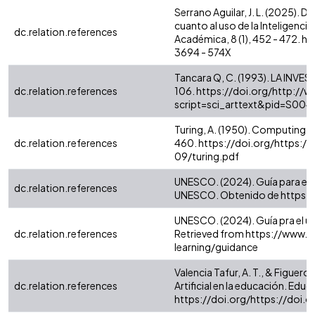
Serrano Aguilar, J. L. (2025).
cuanto al uso de la Inteligencia 
dc.relation.references
Académica, 8 (1), 452 - 472. 
3694 - 574X
Tancara Q, C. (1993). LA INVE
dc.relation.references
106. https://doi.org/http://w
script=sci_arttext&pid=S00
Turing, A. (1950). Computing, M
dc.relation.references
460. https://doi.org/https:/
09/turing.pdf
UNESCO. (2024). Guía para el u
dc.relation.references
UNESCO. Obtenido de https:
UNESCO. (2024). Guía pra el us
dc.relation.references
Retrieved from https://www.une
learning/guidance
Valencia Tafur, A. T., & Figueroa
dc.relation.references
Artificial en la educación. Educa
https://doi.org/https://doi.