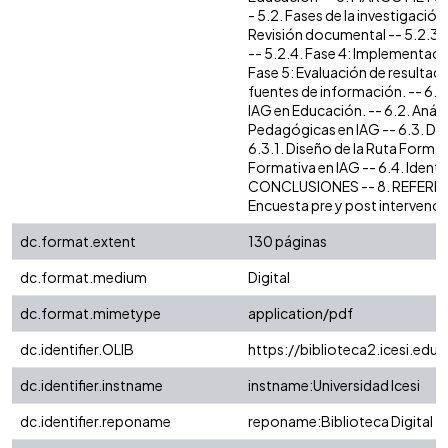
- 5.2. Fases de la investigación
Revisión documental -- 5.2.3.
-- 5.2.4. Fase 4: Implementaci
Fase 5: Evaluación de resultado
fuentes de información. -- 6. 
IAG en Educación. -- 6.2. Análi
Pedagógicas en IAG -- 6.3. Di
6.3.1. Diseño de la Ruta Format
Formativa en IAG -- 6.4. Identi
CONCLUSIONES -- 8. REFERENC
Encuesta pre y post intervenci
dc.format.extent
130 páginas
dc.format.medium
Digital
dc.format.mimetype
application/pdf
dc.identifier.OLIB
https://biblioteca2.icesi.edu.
dc.identifier.instname
instname:Universidad Icesi
dc.identifier.reponame
reponame:Biblioteca Digital