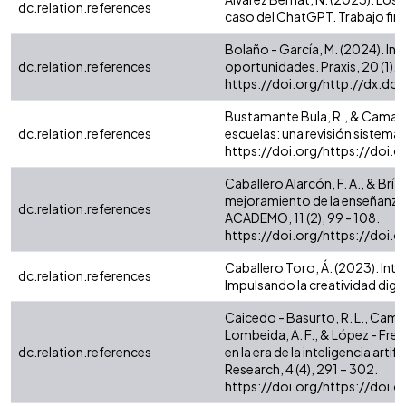
dc.relation.references
caso del ChatGPT. Trabajo final
Bolaño - García, M. (2024). Inte
dc.relation.references
oportunidades. Praxis, 20 (1), 8
https://doi.org/http://dx.d
Bustamante Bula, R., & Camacho B
dc.relation.references
escuelas: una revisión sistemát
https://doi.org/https://doi
Caballero Alarcón, F. A., & Brítez
mejoramiento de la enseñanza y
dc.relation.references
ACADEMO, 11 (2), 99 - 108.
https://doi.org/https://doi
Caballero Toro, Á. (2023). Inte
dc.relation.references
Impulsando la creatividad digital
Caicedo - Basurto, R. L., Camac
Lombeida, A. F., & López - Freir
dc.relation.references
en la era de la inteligencia art
Research, 4 (4), 291 – 302.
https://doi.org/https://doi.