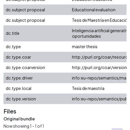
dc.subject.proposal
Educational evaluation
dc.subject.proposal
Tesis de Maestría en Educación
Inteligencia artificial generat
dc.title
oportunidades
dc.type
master thesis
dc.type.coar
http://purl.org/coar/resour
dc.type.coarversion
http://purl.org/coar/versio
dc.type.driver
info:eu-repo/semantics/mast
dc.type.local
Tesis de maestría
dc.type.version
info:eu-repo/semantics/publ
Files
Original bundle
Now showing
1 - 1 of 1