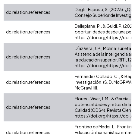
Degli - Esposti, S. (2023). ¿Qué 
dc.relation.references
Consejo Superior de Investigaci
Dellepiane, P., & Guidi, P. (2023
dc.relation.references
oportunidades desde una perspe
https://doi.org/https://doi
Díaz Vera, J. P., Molina Izurieta,
Asistencia de la inteligencia a
dc.relation.references
la educación superior. RITI, 12 (2
https://doi.org/https://doi.
Fernández Collado, C., & Bapti
dc.relation.references
investigación. (S. D. McGRAW 
McGrawHill.
Flores - Vivar, J. M., & García - 
potencialidades y retos de la In
dc.relation.references
Calidad (ODS4). Revista Científ
https://doi.org/https://doi.
Frontino de Medei, L., Frontino 
dc.relation.references
Educación humanística en la era d