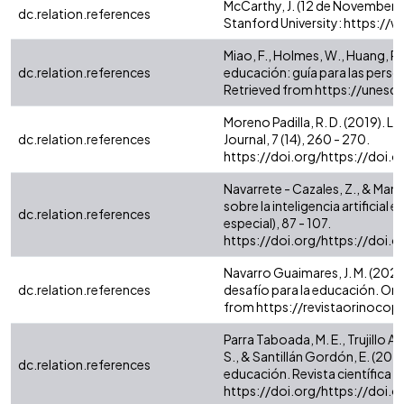
McCarthy, J. (12 de November de
dc.relation.references
Stanford University: https://
Miao, F., Holmes, W., Huang, R., 
dc.relation.references
educación: guía para las perso
Retrieved from https://une
Moreno Padilla, R. D. (2019). La l
dc.relation.references
Journal, 7 (14), 260 - 270.
https://doi.org/https://doi.
Navarrete - Cazales, Z., & Manz
sobre la inteligencia artificial
dc.relation.references
especial), 87 - 107.
https://doi.org/https://doi.
Navarro Guaimares, J. M. (2024).
dc.relation.references
desafío para la educación. Orin
from https://revistaorinoco
Parra Taboada, M. E., Trujillo Ar
S., & Santillán Gordón, E. (2024)
dc.relation.references
educación. Revista científica ret
https://doi.org/https://doi.