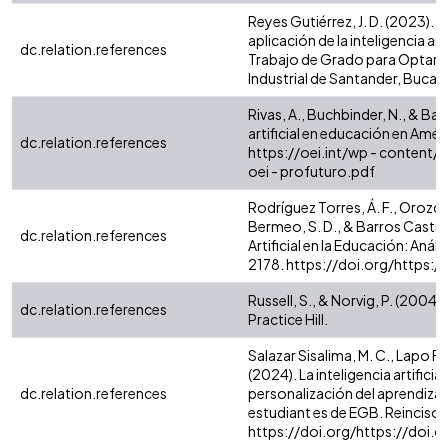
Reyes Gutiérrez, J. D. (2023)
aplicación de la inteligencia a
dc.relation.references
Trabajo de Grado para Optar al
Industrial de Santander, Buc
Rivas, A., Buchbinder, N., & Barr
artificial en educación en Améri
dc.relation.references
https://oei.int/wp - content/up
oei - profuturo.pdf
Rodríguez Torres, Á. F., Orozco 
Bermeo, S. D., & Barros Castro,
dc.relation.references
Artificial en la Educación: Análi
2178. https://doi.org/https:
Russell, S., & Norvig, P. (2004)
dc.relation.references
Practice Hill.
Salazar Sisalima, M. C., Lapo Fe
(2024). La inteligencia artific
dc.relation.references
personalización del aprendizaje
estudiant es de EGB. Reincisol,
https://doi.org/https://doi.