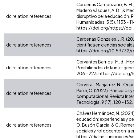
Cardenas Campuzano, B. H., Ca
Madero Vásquez, A. D., & Mecías T
dc.relation.references
disruptivo de la educación. Re
Humanidades, 5 (5), 1133 - 1145
https://doi.org/https://doi.
Cardenas Gonzales, J. R. (2025
dc.relation.references
científica en ciencias sociales (7)
https://doi.org/10.53732/rc
Cervantes Barrios , M. d., Mont
dc.relation.references
Posibilidades de la inteligencia
206 - 223. https://doi.org/h
Cervera - Manjarrez, N., Oquend
Parra, C. (2023). Principios y 
dc.relation.references
computacional. Revista Interdi
Tecnología, 9 (17), 120 - 132.
Chávez Hernández, N. (2024). Imp
educación: experiencias y per
dc.relation.references
O. Buzón García, & C. Romero Ga
sociales y rol docente en la era
https://dialnet.unirioja.es/s