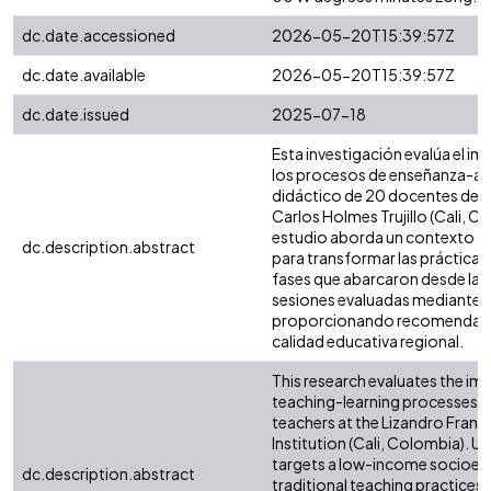
dc.date.accessioned
2026-05-20T15:39:57Z
dc.date.available
2026-05-20T15:39:57Z
dc.date.issued
2025-07-18
Esta investigación evalúa el imp
los procesos de enseñanza-apr
didáctico de 20 docentes de la
Carlos Holmes Trujillo (Cali, C
estudio aborda un contexto de
dc.description.abstract
para transformar las prácticas 
fases que abarcaron desde la r
sesiones evaluadas mediante rúb
proporcionando recomendaciones
calidad educativa regional.
This research evaluates the impa
teaching-learning processes 
teachers at the Lizandro Frank
Institution (Cali, Colombia). U
targets a low-income socioeco
dc.description.abstract
traditional teaching practices.