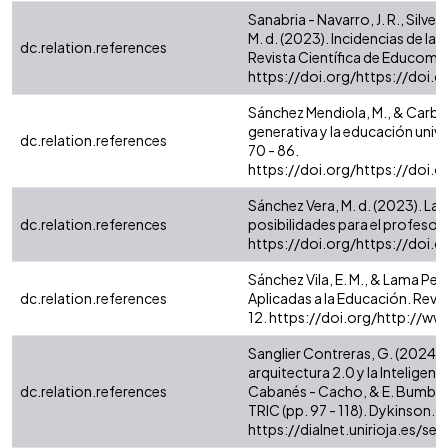
Sanabria - Navarro, J. R., Silvei
M. d. (2023). Incidencias de la 
dc.relation.references
Revista Científica de Educomuni
https://doi.org/https://doi.
Sánchez Mendiola, M., & Carbajal
generativa y la educación unive
dc.relation.references
70 - 86.
https://doi.org/https://doi.
Sánchez Vera, M. d. (2023). La 
dc.relation.references
posibilidades para el profesora
https://doi.org/https://doi.
Sánchez Vila, E. M., & Lama Penín
dc.relation.references
Aplicadas a la Educación. Revista
12. https://doi.org/http://w
Sanglier Contreras, G. (2024). 
arquitectura 2.0 y la Inteligenci
dc.relation.references
Cabanés - Cacho, & E. Bumbur
TRIC (pp. 97 - 118). Dykinson. 
https://dialnet.unirioja.es/s