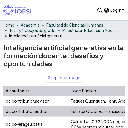
Log In
Home
Academia
Facultad de Ciencias Humanas
Tesis y trabajos de grado
Maestría en Educación Mediada por las TIC
Inteligencia artificial generativa en la formación docente: desafíos y oportunidades
Inteligencia artificial generativa en la
formación docente: desafíos y
oportunidades
Simple item page
dc.audience
Todo Público
dc.contributor.advisor
Taquez Quenguan, Henry Arley
dc.contributor.author
Estrada Ordóñez, Francisco Ja
Cali de Lat: 03 24 00 N degre
dc.coverage.spatial
00 W degrees minutes Long: -