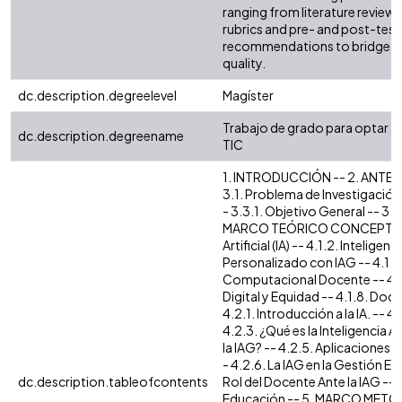
ranging from literature review 
rubrics and pre- and post-test 
recommendations to bridge the
quality.
dc.description.degreelevel
Magíster
Trabajo de grado para optar al
dc.description.degreename
TIC
1. INTRODUCCIÓN -- 2. ANTE
3.1. Problema de Investigación 
- 3.3.1. Objetivo General -- 3.3
MARCO TEÓRICO CONCEPTUAL -- 
Artificial (IA) -- 4.1.2. Intelige
Personalizado con IAG -- 4.1.4
Computacional Docente -- 4.1.6
Digital y Equidad -- 4.1.8. Do
4.2.1. Introducción a la IA. --
4.2.3. ¿Qué es la Inteligencia 
la IAG? -- 4.2.5. Aplicaciones d
- 4.2.6. La IAG en la Gestión Ed
dc.description.tableofcontents
Rol del Docente Ante la IAG -- 
Educación -- 5. MARCO METODO