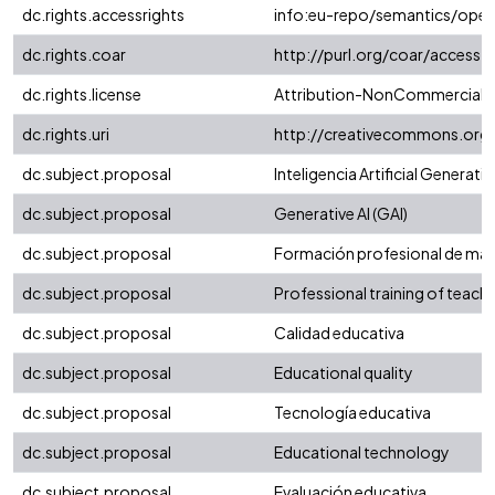
dc.rights.accessrights
info:eu-repo/semantics/ope
dc.rights.coar
http://purl.org/coar/access_
dc.rights.license
Attribution-NonCommercial-No
dc.rights.uri
http://creativecommons.org/
dc.subject.proposal
Inteligencia Artificial Generativ
dc.subject.proposal
Generative AI (GAI)
dc.subject.proposal
Formación profesional de ma
dc.subject.proposal
Professional training of teach
dc.subject.proposal
Calidad educativa
dc.subject.proposal
Educational quality
dc.subject.proposal
Tecnología educativa
dc.subject.proposal
Educational technology
dc.subject.proposal
Evaluación educativa