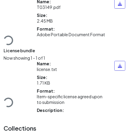
Name:
T03149.pdf
Size:
2.45 MB
Format:
Adobe Portable Document Format
Loading...
License bundle
Now showing
1 - 1 of 1
Name:
license.txt
Size:
1.71 KB
Format:
Item-specific license agreed upon
Loading...
to submission
Description:
Collections