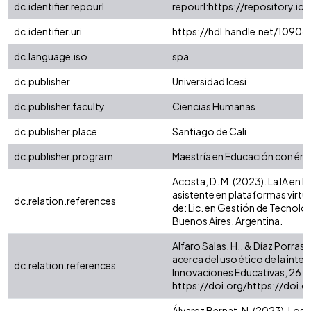
dc.identifier.repourl
repourl:https://repository.ice
dc.identifier.uri
https://hdl.handle.net/1090
dc.language.iso
spa
dc.publisher
Universidad Icesi
dc.publisher.faculty
Ciencias Humanas
dc.publisher.place
Santiago de Cali
dc.publisher.program
Maestría en Educación con énfa
Acosta, D. M. (2023). La IA en 
asistente en plataformas virtua
dc.relation.references
de: Lic. en Gestión de Tecnolo
Buenos Aires, Argentina.
Alfaro Salas, H., & Díaz Porras
acerca del uso ético de la inteli
dc.relation.references
Innovaciones Educativas, 26 (41
https://doi.org/https://doi.
Álvarez Bernat, N. (2023). Los ri