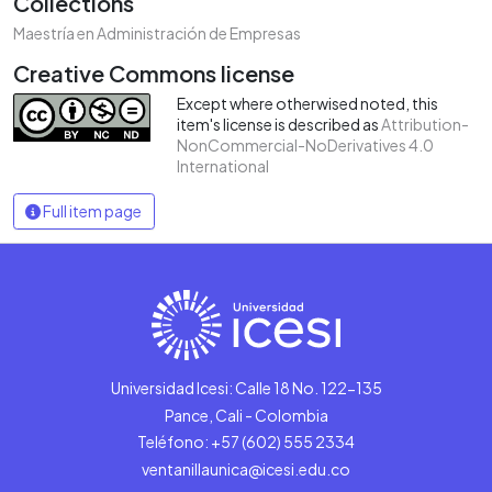
Collections
Maestría en Administración de Empresas
Creative Commons license
Except where otherwised noted, this
item's license is described as
Attribution-
NonCommercial-NoDerivatives 4.0
International
Full item page
Universidad Icesi: Calle 18 No. 122-135
Pance, Cali - Colombia
Teléfono: +57 (602) 555 2334
ventanillaunica@icesi.edu.co