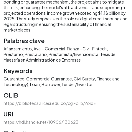
bonding or guarantee mechanism, the project aims to mitigate
this risk, enhancing the model's attractiveness and supporting a
projected operational income growth exceeding $1.1$ billion by
2025. The study emphasizes the role of digital credit scoring and
legal structuring in ensuring the sustainability of financial
marketplaces.
Palabras clave
Afianzamiento
Aval - Comercial
Fianza - Civil
Fintech
Préstamo
Prestatario
Prestamista/Inversionista
Tesis de
Maestría en Administración de Empresas
Keywords
Guarantee
Commercial Guarantee
Civil Surety
Finance and
Technology)
Loan
Borrower
Lender/Investor
OLIB
https://biblioteca2.icesi.edu.co/cgi-olib/?oid=
URI
https://hdl.handle.net/10906/130623