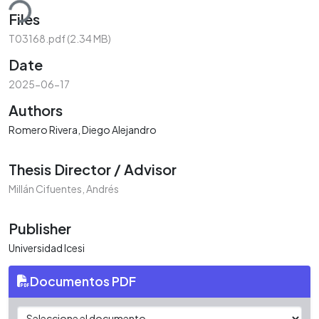
ding...
Files
T03168.pdf
(2.34 MB)
Date
2025-06-17
Authors
Romero Rivera, Diego Alejandro
Thesis Director / Advisor
Millán Cifuentes, Andrés
Publisher
Universidad Icesi
Documentos PDF