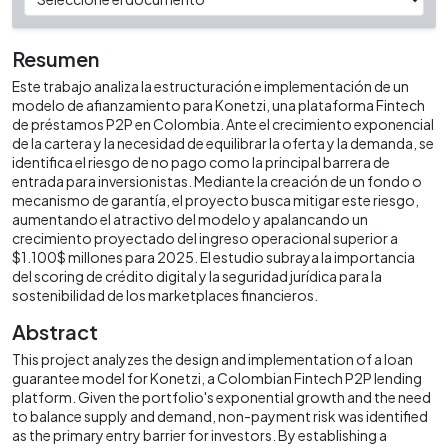
Resumen
Este trabajo analiza la estructuración e implementación de un
modelo de afianzamiento para Konetzi, una plataforma Fintech
de préstamos P2P en Colombia. Ante el crecimiento exponencial
de la cartera y la necesidad de equilibrar la oferta y la demanda, se
identifica el riesgo de no pago como la principal barrera de
entrada para inversionistas. Mediante la creación de un fondo o
mecanismo de garantía, el proyecto busca mitigar este riesgo,
aumentando el atractivo del modelo y apalancando un
crecimiento proyectado del ingreso operacional superior a
$1.100$ millones para 2025. El estudio subraya la importancia
del scoring de crédito digital y la seguridad jurídica para la
sostenibilidad de los marketplaces financieros.
Abstract
This project analyzes the design and implementation of a loan
guarantee model for Konetzi, a Colombian Fintech P2P lending
platform. Given the portfolio's exponential growth and the need
to balance supply and demand, non-payment risk was identified
as the primary entry barrier for investors. By establishing a