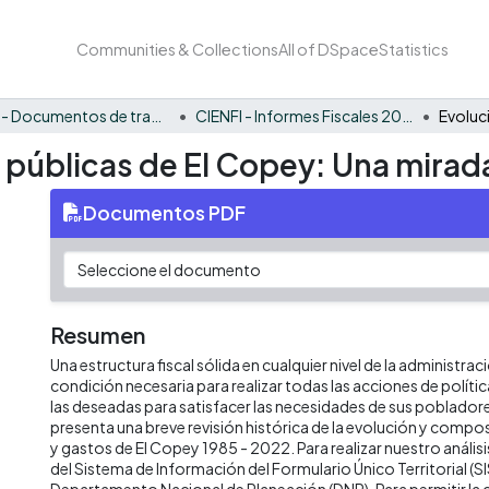
Communities & Collections
All of DSpace
Statistics
CIENFI - Documentos de trabajos, técnicos y de divulgación
CIENFI - Informes Fiscales 2022
s públicas de El Copey: Una mirad
Documentos PDF
Resumen
Una estructura fiscal sólida en cualquier nivel de la administrac
condición necesaria para realizar todas las acciones de políti
las deseadas para satisfacer las necesidades de sus poblado
presenta una breve revisión histórica de la evolución y compos
y gastos de El Copey 1985 - 2022. Para realizar nuestro anál
del Sistema de Información del Formulario Único Territorial (SI
Departamento Nacional de Planeación (DNP). Para permitir la