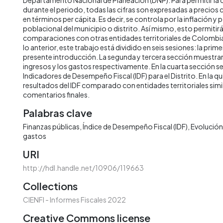
durante el periodo, todas las cifras son expresadas a precios
en términos per cápita. Es decir, se controla por la inflación y 
poblacional del municipio o distrito. Así mismo, esto permitirá 
comparaciones con otras entidades territoriales de Colombia 
lo anterior, este trabajo está dividido en seis sesiones: la prime
presente introducción. La segunda y tercera sección muestran 
ingresos y los gastos respectivamente. En la cuarta sección s
Indicadores de Desempeño Fiscal (IDF) para el Distrito. En la qu
resultados del IDF comparado con entidades territoriales simila
comentarios finales.
Palabras clave
Finanzas públicas
Índice de Desempeño Fiscal (IDF)
Evolución 
gastos
URI
http://hdl.handle.net/10906/119663
Collections
CIENFI - Informes Fiscales 2022
Creative Commons license