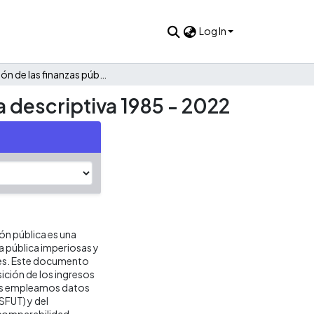
Log In
Evolución de las finanzas públicas de El Copey: Una mirada descriptiva 1985 - 2022
a descriptiva 1985 - 2022
ión pública es una
ca pública imperiosas y
res. Este documento
ición de los ingresos
isis empleamos datos
SFUT) y del
 comparabilidad