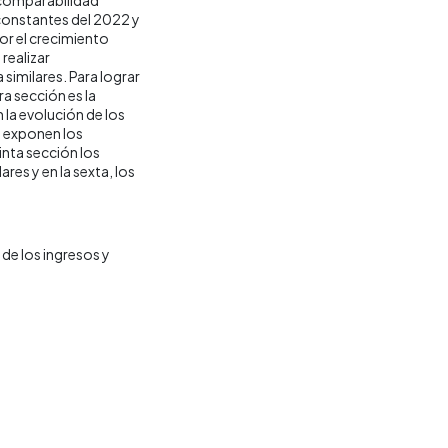
 constantes del 2022 y
por el crecimiento
realizar
similares. Para lograr
ra sección es la
la evolución de los
e exponen los
inta sección los
res y en la sexta, los
de los ingresos y