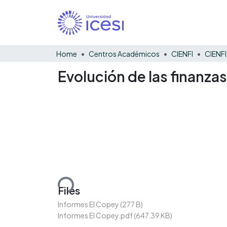
Home
Centros Académicos
CIENFI
Evolución de las finanza
Loading...
Files
Informes El Copey
(277 B)
Informes El Copey.pdf
(647.39 KB)