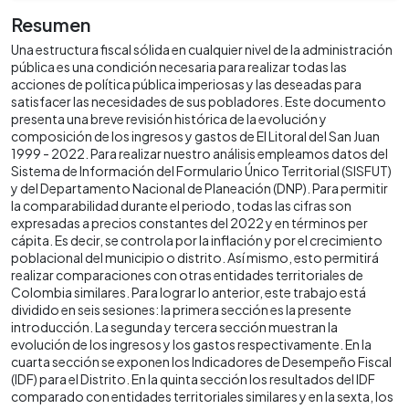
Resumen
Una estructura fiscal sólida en cualquier nivel de la administración
pública es una condición necesaria para realizar todas las
acciones de política pública imperiosas y las deseadas para
satisfacer las necesidades de sus pobladores. Este documento
presenta una breve revisión histórica de la evolución y
composición de los ingresos y gastos de El Litoral del San Juan
1999 - 2022. Para realizar nuestro análisis empleamos datos del
Sistema de Información del Formulario Único Territorial (SISFUT)
y del Departamento Nacional de Planeación (DNP). Para permitir
la comparabilidad durante el periodo, todas las cifras son
expresadas a precios constantes del 2022 y en términos per
cápita. Es decir, se controla por la inflación y por el crecimiento
poblacional del municipio o distrito. Así mismo, esto permitirá
realizar comparaciones con otras entidades territoriales de
Colombia similares. Para lograr lo anterior, este trabajo está
dividido en seis sesiones: la primera sección es la presente
introducción. La segunda y tercera sección muestran la
evolución de los ingresos y los gastos respectivamente. En la
cuarta sección se exponen los Indicadores de Desempeño Fiscal
(IDF) para el Distrito. En la quinta sección los resultados del IDF
comparado con entidades territoriales similares y en la sexta, los