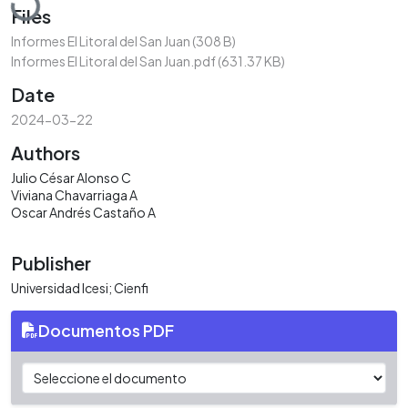
Files
Informes El Litoral del San Juan
(308 B)
Informes El Litoral del San Juan.pdf
(631.37 KB)
Date
2024-03-22
Authors
Julio César Alonso C
Viviana Chavarriaga A
Oscar Andrés Castaño A
Publisher
Universidad Icesi; Cienfi
Documentos PDF