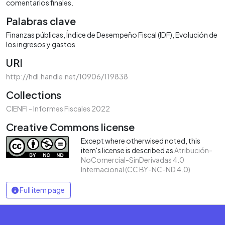
comentarios finales.
Palabras clave
Finanzas públicas
Índice de Desempeño Fiscal (IDF)
Evolución de
los ingresos y gastos
URI
http://hdl.handle.net/10906/119838
Collections
CIENFI - Informes Fiscales 2022
Creative Commons license
Except where otherwised noted, this
item's license is described as
Atribución-
NoComercial-SinDerivadas 4.0
Internacional (CC BY-NC-ND 4.0)
Full item page