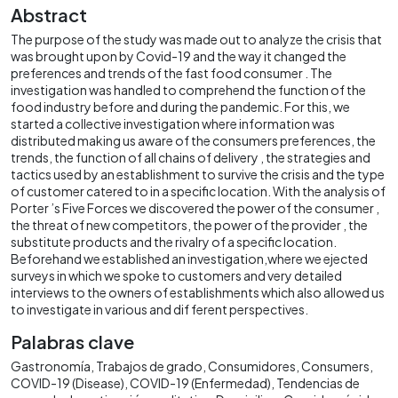
Abstract
The purpose of the study was made out to analyze the crisis that
was brought upon by Covid-19 and the way it changed the
preferences and trends of the fast food consumer . The
investigation was handled to comprehend the function of the
food industry before and during the pandemic. For this, we
started a collective investigation where information was
distributed making us aware of the consumers preferences, the
trends, the function of all chains of delivery , the strategies and
tactics used by an establishment to survive the crisis and the type
of customer catered to in a specific location. With the analysis of
Porter ’s Five Forces we discovered the power of the consumer ,
the threat of new competitors, the power of the provider , the
substitute products and the rivalry of a specific location.
Beforehand we established an investigation,where we ejected
surveys in which we spoke to customers and very detailed
interviews to the owners of establishments which also allowed us
to investigate in various and dif ferent perspectives.
Palabras clave
Gastronomía
Trabajos de grado
Consumidores
Consumers
COVID-19 (Disease)
COVID-19 (Enfermedad)
Tendencias de