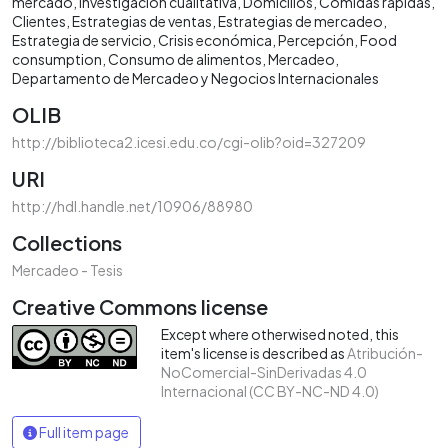
mercado
Investigación cualitativa
Domicilios
Comidas rápidas
Clientes
Estrategias de ventas
Estrategias de mercadeo
Estrategia de servicio
Crisis económica
Percepción
Food
consumption
Consumo de alimentos
Mercadeo
Departamento de Mercadeo y Negocios Internacionales
OLIB
http://biblioteca2.icesi.edu.co/cgi-olib?oid=327209
URI
http://hdl.handle.net/10906/88980
Collections
Mercadeo - Tesis
Creative Commons license
Except where otherwised noted, this
item's license is described as
Atribución-
NoComercial-SinDerivadas 4.0
Internacional (CC BY-NC-ND 4.0)
Full item page