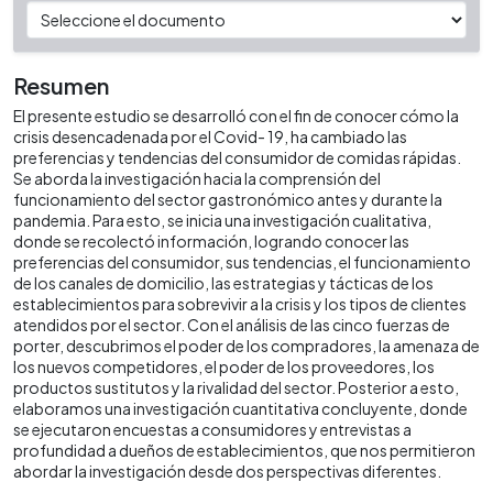
Resumen
El presente estudio se desarrolló con el fin de conocer cómo la
crisis desencadenada por el Covid- 19, ha cambiado las
preferencias y tendencias del consumidor de comidas rápidas.
Se aborda la investigación hacia la comprensión del
funcionamiento del sector gastronómico antes y durante la
pandemia. Para esto, se inicia una investigación cualitativa,
donde se recolectó información, logrando conocer las
preferencias del consumidor, sus tendencias, el funcionamiento
de los canales de domicilio, las estrategias y tácticas de los
establecimientos para sobrevivir a la crisis y los tipos de clientes
atendidos por el sector. Con el análisis de las cinco fuerzas de
porter, descubrimos el poder de los compradores, la amenaza de
los nuevos competidores, el poder de los proveedores, los
productos sustitutos y la rivalidad del sector. Posterior a esto,
elaboramos una investigación cuantitativa concluyente, donde
se ejecutaron encuestas a consumidores y entrevistas a
profundidad a dueños de establecimientos, que nos permitieron
abordar la investigación desde dos perspectivas diferentes.