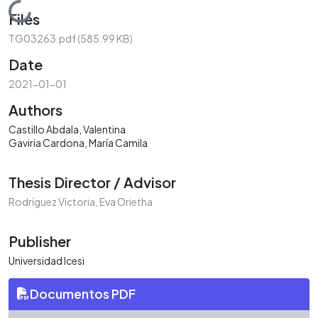
Loading...
Files
TG03263.pdf
(585.99 KB)
Date
2021-01-01
Authors
Castillo Abdala, Valentina
Gaviria Cardona, María Camila
Thesis Director / Advisor
Rodríguez Victoria, Eva Orietha
Publisher
Universidad Icesi
Documentos PDF