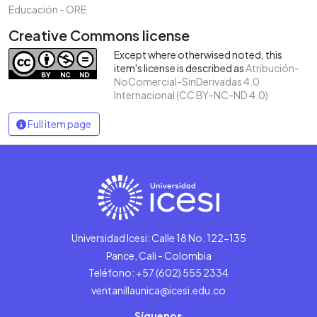
Educación - ORE
Creative Commons license
Except where otherwised noted, this
item's license is described as
Atribución-
NoComercial-SinDerivadas 4.0
Internacional (CC BY-NC-ND 4.0)
Full item page
Universidad Icesi: Calle 18 No. 122-135
Pance, Cali - Colombia
Teléfono: +57 (602) 555 2334
ventanillaunica@icesi.edu.co
Síguenos