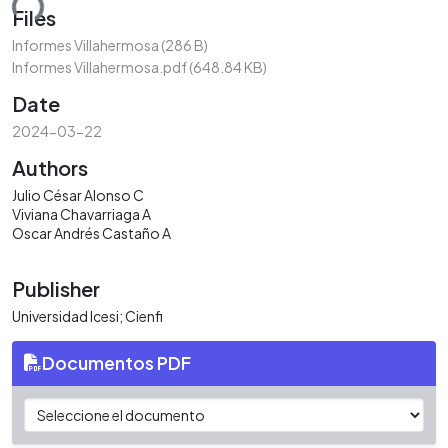
ding...
Files
Informes Villahermosa
(286 B)
Informes Villahermosa.pdf
(648.84 KB)
Date
2024-03-22
Authors
Julio César Alonso C
Viviana Chavarriaga A
Oscar Andrés Castaño A
Publisher
Universidad Icesi; Cienfi
Documentos PDF