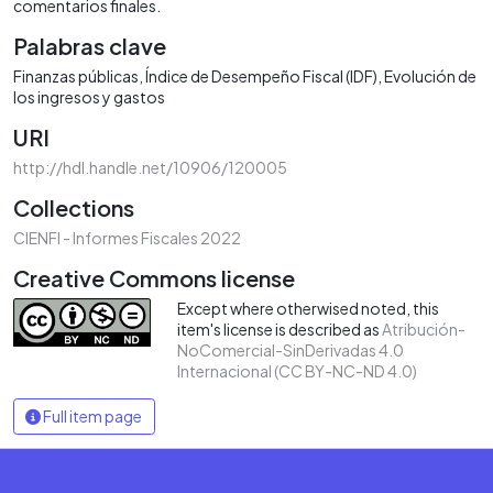
comentarios finales.
Palabras clave
Finanzas públicas
Índice de Desempeño Fiscal (IDF)
Evolución de
los ingresos y gastos
URI
http://hdl.handle.net/10906/120005
Collections
CIENFI - Informes Fiscales 2022
Creative Commons license
Except where otherwised noted, this
item's license is described as
Atribución-
NoComercial-SinDerivadas 4.0
Internacional (CC BY-NC-ND 4.0)
Full item page