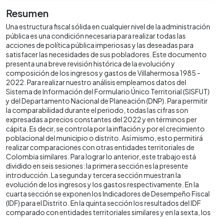
Resumen
Una estructura fiscal sólida en cualquier nivel de la administración
pública es una condición necesaria para realizar todas las
acciones de política pública imperiosas y las deseadas para
satisfacer las necesidades de sus pobladores. Este documento
presenta una breve revisión histórica de la evolución y
composición de los ingresos y gastos de Villahermosa 1985 -
2022. Para realizar nuestro análisis empleamos datos del
Sistema de Información del Formulario Único Territorial (SISFUT)
y del Departamento Nacional de Planeación (DNP). Para permitir
la comparabilidad durante el periodo, todas las cifras son
expresadas a precios constantes del 2022 y en términos per
cápita. Es decir, se controla por la inflación y por el crecimiento
poblacional del municipio o distrito. Así mismo, esto permitirá
realizar comparaciones con otras entidades territoriales de
Colombia similares. Para lograr lo anterior, este trabajo está
dividido en seis sesiones: la primera sección es la presente
introducción. La segunda y tercera sección muestran la
evolución de los ingresos y los gastos respectivamente. En la
cuarta sección se exponen los Indicadores de Desempeño Fiscal
(IDF) para el Distrito. En la quinta sección los resultados del IDF
comparado con entidades territoriales similares y en la sexta, los