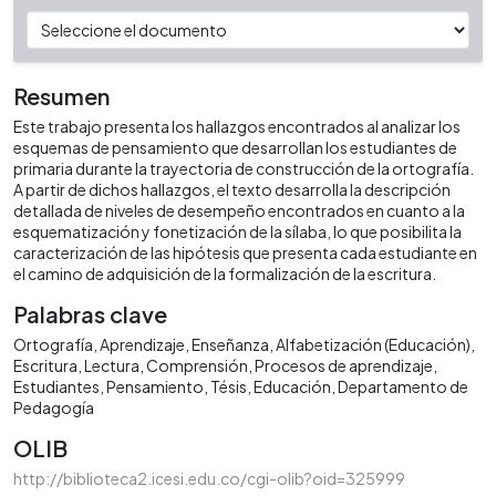
Resumen
Este trabajo presenta los hallazgos encontrados al analizar los
esquemas de pensamiento que desarrollan los estudiantes de
primaria durante la trayectoria de construcción de la ortografía.
A partir de dichos hallazgos, el texto desarrolla la descripción
detallada de niveles de desempeño encontrados en cuanto a la
esquematización y fonetización de la sílaba, lo que posibilita la
caracterización de las hipótesis que presenta cada estudiante en
el camino de adquisición de la formalización de la escritura.
Palabras clave
Ortografía
Aprendizaje
Enseñanza
Alfabetización (Educación)
Escritura
Lectura
Comprensión
Procesos de aprendizaje
Estudiantes
Pensamiento
Tésis
Educación
Departamento de
Pedagogía
OLIB
http://biblioteca2.icesi.edu.co/cgi-olib?oid=325999