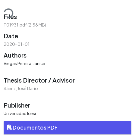
ding...
Files
T01931.pdf
(2.58 MB)
Date
2020-01-01
Authors
Viegas Pereira, Janice
Thesis Director / Advisor
Sáenz, José Darío
Publisher
Universidad Icesi
Documentos PDF