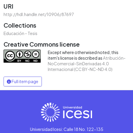
URI
http://hdl.handle.net/10906/87697
Collections
Educación - Tesis
Creative Commons license
Except where otherwised noted, this
item's license is described as
Atribución-
NoComercial-SinDerivadas 4.0
Internacional (CC BY-NC-ND 4.0)
Full item page
Universidad Icesi: Calle 18 No. 122-135