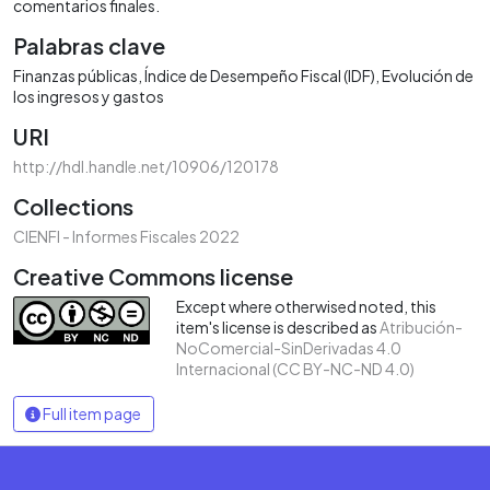
comentarios finales.
Palabras clave
Finanzas públicas
Índice de Desempeño Fiscal (IDF)
Evolución de
los ingresos y gastos
URI
http://hdl.handle.net/10906/120178
Collections
CIENFI - Informes Fiscales 2022
Creative Commons license
Except where otherwised noted, this
item's license is described as
Atribución-
NoComercial-SinDerivadas 4.0
Internacional (CC BY-NC-ND 4.0)
Full item page