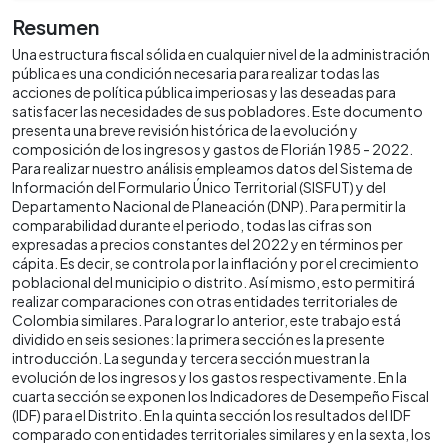
Resumen
Una estructura fiscal sólida en cualquier nivel de la administración
pública es una condición necesaria para realizar todas las
acciones de política pública imperiosas y las deseadas para
satisfacer las necesidades de sus pobladores. Este documento
presenta una breve revisión histórica de la evolución y
composición de los ingresos y gastos de Florián 1985 - 2022.
Para realizar nuestro análisis empleamos datos del Sistema de
Información del Formulario Único Territorial (SISFUT) y del
Departamento Nacional de Planeación (DNP). Para permitir la
comparabilidad durante el periodo, todas las cifras son
expresadas a precios constantes del 2022 y en términos per
cápita. Es decir, se controla por la inflación y por el crecimiento
poblacional del municipio o distrito. Así mismo, esto permitirá
realizar comparaciones con otras entidades territoriales de
Colombia similares. Para lograr lo anterior, este trabajo está
dividido en seis sesiones: la primera sección es la presente
introducción. La segunda y tercera sección muestran la
evolución de los ingresos y los gastos respectivamente. En la
cuarta sección se exponen los Indicadores de Desempeño Fiscal
(IDF) para el Distrito. En la quinta sección los resultados del IDF
comparado con entidades territoriales similares y en la sexta, los