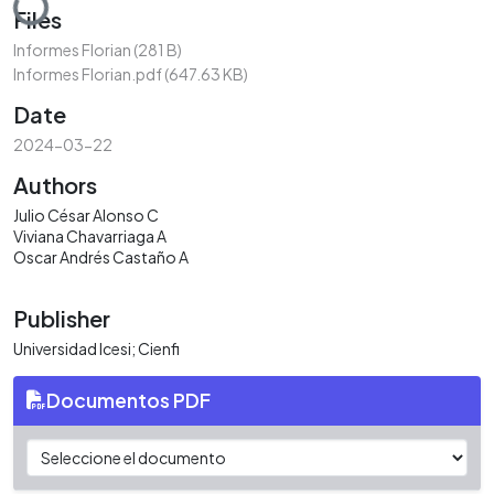
Files
Informes Florian
(281 B)
Informes Florian.pdf
(647.63 KB)
Date
2024-03-22
Authors
Julio César Alonso C
Viviana Chavarriaga A
Oscar Andrés Castaño A
Publisher
Universidad Icesi; Cienfi
Documentos PDF