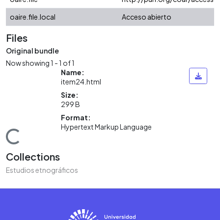
oaire.file.local
Acceso abierto
Files
Original bundle
Now showing
1 - 1 of 1
Name:
item24.html
Size:
299 B
Format:
Hypertext Markup Language
Loading...
Collections
Estudios etnográficos