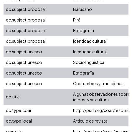
dc.subject.proposal
Barasano
dc.subject.proposal
Pirá
dc.subject.proposal
Etnografía
dc.subject.proposal
Identidad cultural
dc.subject.unesco
Identidad cultural
dc.subject.unesco
Sociolingüística
dc.subject.unesco
Etnografía
dc.subject.unesco
Costumbres y tradiciones
Algunas observaciones sobre lo
dc.title
idioma y su cultura
dc.type.coar
http://purl.org/coar/resour
dc.type.local
Artículo de revista
oaire.file
http://purl.org/coar/access_