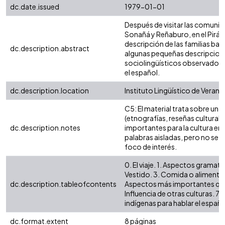
dc.date.issued
1979-01-01
Después de visitar las comunid
Sonañá y Reñaburo, en el Pirá, 
descripción de las familias ba
dc.description.abstract
algunas pequeñas descripcione
sociolingüísticos observados,
el español.
dc.description.location
Instituto Lingüístico de Verano
C5: El material trata sobre un 
(etnografías, reseñas cultural
dc.description.notes
importantes para la cultura en
palabras aisladas, pero no se h
foco de interés.
0. El viaje. 1. Aspectos gramati
Vestido. 3. Comida o alimentos.
dc.description.tableofcontents
Aspectos más importantes que
Influencia de otras culturas. 7
indígenas para hablar el españ
dc.format.extent
8 páginas