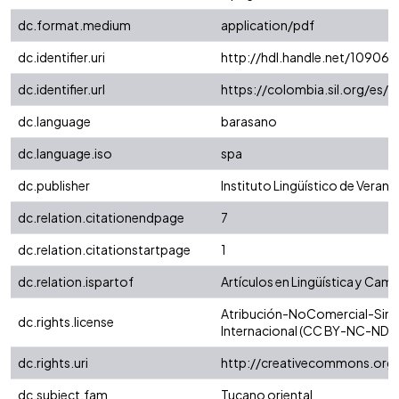
dc.format.medium
application/pdf
dc.identifier.uri
http://hdl.handle.net/10906/
dc.identifier.url
https://colombia.sil.org/es/
dc.language
barasano
dc.language.iso
spa
dc.publisher
Instituto Lingüístico de Verano
dc.relation.citationendpage
7
dc.relation.citationstartpage
1
dc.relation.ispartof
Artículos en Lingüística y Camp
Atribución-NoComercial-SinD
dc.rights.license
Internacional (CC BY-NC-ND 4
dc.rights.uri
http://creativecommons.org/
dc.subject.fam
Tucano oriental