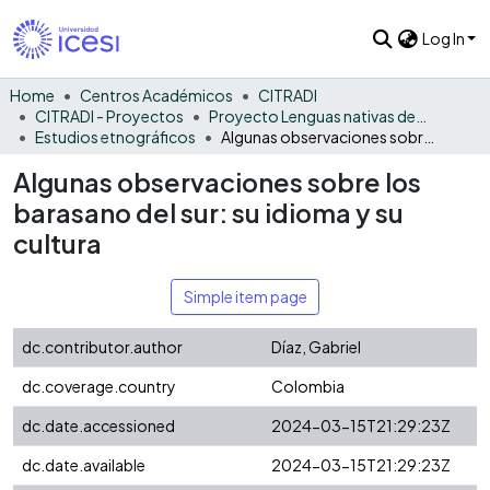
Log In
Home
Centros Académicos
CITRADI
CITRADI - Proyectos
Proyecto Lenguas nativas del Vaupés
Estudios etnográficos
Algunas observaciones sobre los barasano del sur: su idioma y su cultura
Algunas observaciones sobre los
barasano del sur: su idioma y su
cultura
Simple item page
dc.contributor.author
Díaz, Gabriel
dc.coverage.country
Colombia
dc.date.accessioned
2024-03-15T21:29:23Z
dc.date.available
2024-03-15T21:29:23Z