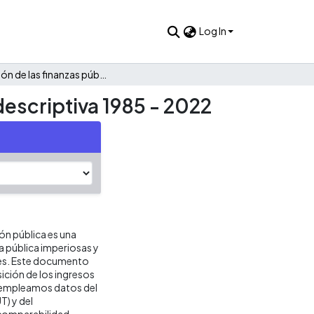
Log In
Evolución de las finanzas públicas de Pitalito: Una mirada descriptiva 1985 - 2022
descriptiva 1985 - 2022
ión pública es una
ca pública imperiosas y
res. Este documento
ición de los ingresos
is empleamos datos del
T) y del
 comparabilidad