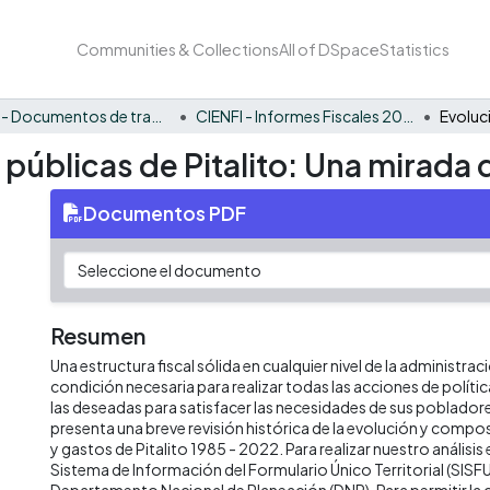
Communities & Collections
All of DSpace
Statistics
CIENFI - Documentos de trabajos, técnicos y de divulgación
CIENFI - Informes Fiscales 2022
 públicas de Pitalito: Una mirada 
Documentos PDF
Resumen
Una estructura fiscal sólida en cualquier nivel de la administrac
condición necesaria para realizar todas las acciones de políti
las deseadas para satisfacer las necesidades de sus poblado
presenta una breve revisión histórica de la evolución y compos
y gastos de Pitalito 1985 - 2022. Para realizar nuestro anális
Sistema de Información del Formulario Único Territorial (SISFU
Departamento Nacional de Planeación (DNP). Para permitir la