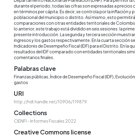
durante el periodo, todas las cifras son expresadas a precios
en términos per cápita. Es decir, se controla por la inflación y 
poblacional del municipio o distrito. Así mismo, esto permitirá 
comparaciones con otras entidades territoriales de Colombia 
lo anterior, este trabajo está dividido en seis sesiones: la prime
presente introducción. La segunda y tercera sección muestran 
ingresos y los gastos respectivamente. En la cuarta sección s
Indicadores de Desempeño Fiscal (IDF) para el Distrito. En la qu
resultados del IDF comparado con entidades territoriales simila
comentarios finales.
Palabras clave
Finanzas públicas
Índice de Desempeño Fiscal (IDF)
Evolución 
gastos
URI
http://hdl.handle.net/10906/119879
Collections
CIENFI - Informes Fiscales 2022
Creative Commons license