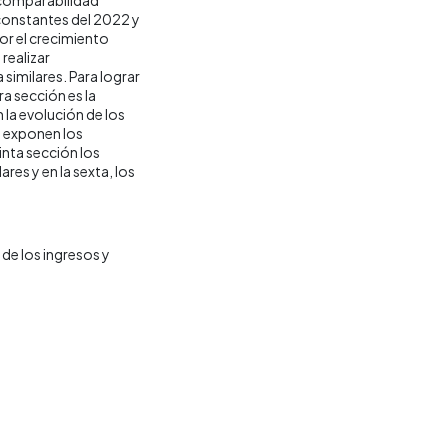
 constantes del 2022 y
por el crecimiento
realizar
similares. Para lograr
ra sección es la
la evolución de los
e exponen los
inta sección los
res y en la sexta, los
de los ingresos y