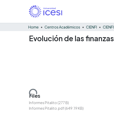
Home
Centros Académicos
CIENFI
Evolución de las finanzas
Loading...
Files
Informes Pitalito
(277 B)
Informes Pitalito.pdf
(649.19 KB)