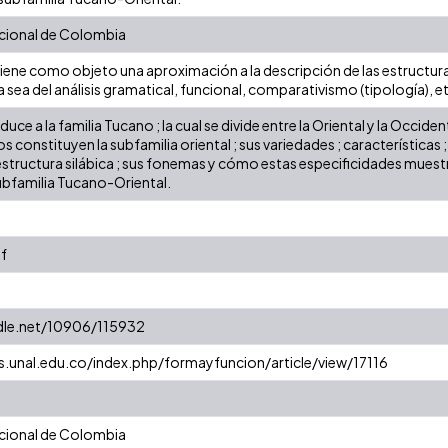
cional de Colombia
 tiene como objeto una aproximación a la descripción de las estructura
ea del análisis gramatical, funcional, comparativismo (tipología), et
oduce a la familia Tucano ; la cual se divide entre la Oriental y la Occi
s constituyen la subfamilia oriental ; sus variedades ; característica
estructura silábica ; sus fonemas y cómo estas especificidades muestra
subfamilia Tucano-Oriental.
f
ndle.net/10906/115932
as.unal.edu.co/index.php/formayfuncion/article/view/17116
cional de Colombia