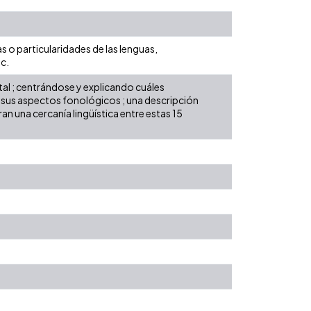
s o particularidades de las lenguas,
c.
dental ; centrándose y explicando cuáles
s ; sus aspectos fonológicos ; una descripción
n una cercanía lingüística entre estas 15