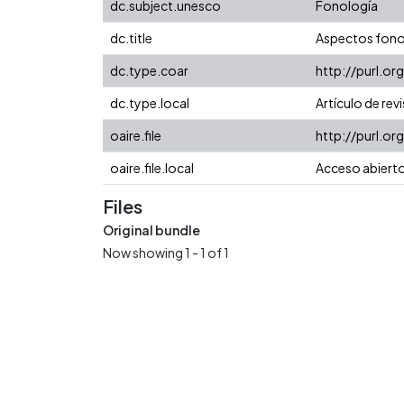
dc.subject.unesco
Fonología
dc.title
Aspectos fonol
dc.type.coar
http://purl.o
dc.type.local
Artículo de rev
oaire.file
http://purl.or
oaire.file.local
Acceso abiert
Files
Original bundle
Now showing
1 - 1 of 1