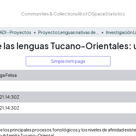
Communities & Collections
All of DSpace
Statistics
ADI - Proyectos
Proyecto Lenguas nativas del Vaupés
Investigación L
 las lenguas Tucano-Orientales: 
Simple item page
lga Felisa
1:14:30Z
1:14:30Z
ine los principales procesos fonológicos y los niveles de afinidad exist
 subfamilia Tucano-Oriental.