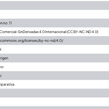
n no. 11
Comercial-SinDerivadas 4.0 Internacional (CC BY-NC-ND 4.0)
vecommons.org/licenses/by-nc-nd/4.0/
l
origen
mo
o
mparativa