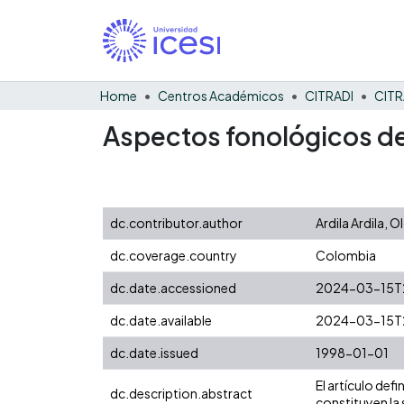
Home
Centros Académicos
CITRADI
CITR
Aspectos fonológicos de
dc.contributor.author
Ardila Ardila, O
dc.coverage.country
Colombia
dc.date.accessioned
2024-03-15T2
dc.date.available
2024-03-15T2
dc.date.issued
1998-01-01
El artículo def
dc.description.abstract
constituyen la