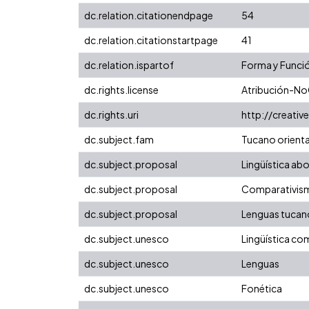
dc.relation.citationendpage
54
dc.relation.citationstartpage
41
dc.relation.ispartof
Forma y Funció
dc.rights.license
Atribución-No
dc.rights.uri
http://creati
dc.subject.fam
Tucano orienta
dc.subject.proposal
Lingüística ab
dc.subject.proposal
Comparativis
dc.subject.proposal
Lenguas tucan
dc.subject.unesco
Lingüística co
dc.subject.unesco
Lenguas
dc.subject.unesco
Fonética