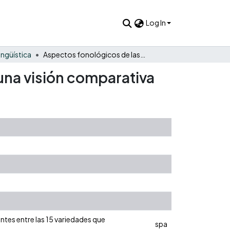
Log In
ingüística
Aspectos fonológicos de las lenguas Tucano-Orientales: una visión comparativa
una visión comparativa
entes entre las 15 variedades que
spa