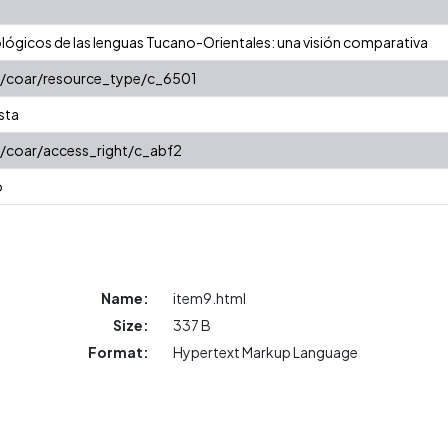
ógicos de las lenguas Tucano-Orientales: una visión comparativa
rg/coar/resource_type/c_6501
ista
g/coar/access_right/c_abf2
o
Name:
item9.html
Size:
337 B
Format:
Hypertext Markup Language