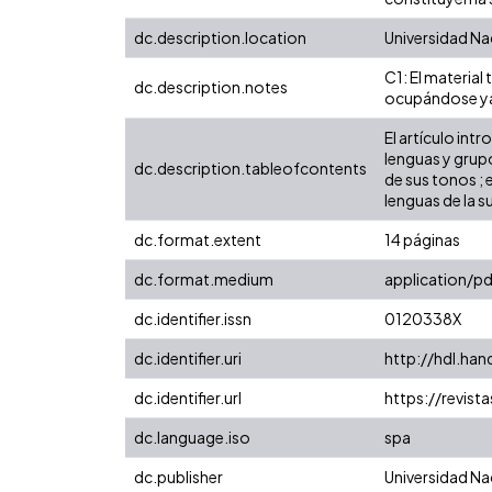
dc.description.location
Universidad Na
C1: El material
dc.description.notes
ocupándose ya s
El artículo intr
lenguas y grupo
dc.description.tableofcontents
de sus tonos ; 
lenguas de la 
dc.format.extent
14 páginas
dc.format.medium
application/pd
dc.identifier.issn
0120338X
dc.identifier.uri
http://hdl.ha
dc.identifier.url
https://revist
dc.language.iso
spa
dc.publisher
Universidad Na