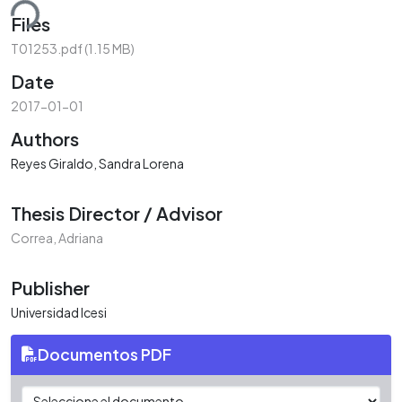
ding...
Files
T01253.pdf
(1.15 MB)
Date
2017-01-01
Authors
Reyes Giraldo, Sandra Lorena
Thesis Director / Advisor
Correa, Adriana
Publisher
Universidad Icesi
Documentos PDF