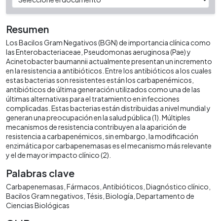
Resumen
Los Bacilos Gram Negativos (BGN) de importancia clínica como
las Enterobacteriaceae, Pseudomonas aeruginosa (Pae) y
Acinetobacter baumannii actualmente presentan un incremento
en la resistencia a antibióticos. Entre los antibióticos a los cuales
estas bacterias son resistentes están los carbapenémicos,
antibióticos de última generación utilizados como una de las
últimas alternativas para el tratamiento en infecciones
complicadas. Estas bacterias están distribuidas a nivel mundial y
generan una preocupación en la salud pública (1). Múltiples
mecanismos de resistencia contribuyen a la aparición de
resistencia a carbapenémicos, sin embargo, la modificación
enzimática por carbapenemasas es el mecanismo más relevante
y el de mayor impacto clínico (2).
Palabras clave
Carbapenemasas
Fármacos
Antibióticos
Diagnóstico clínico
Bacilos Gram negativos
Tésis
Biología
Departamento de
Ciencias Biológicas