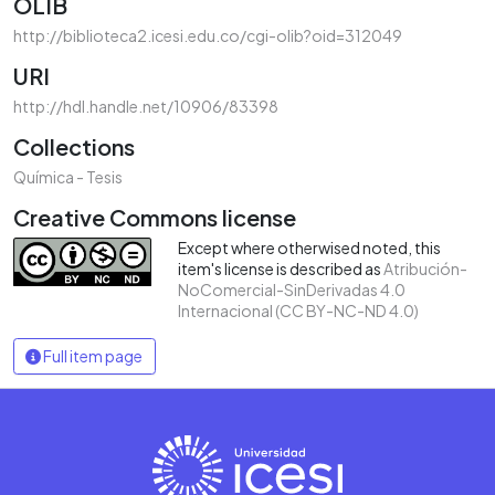
OLIB
http://biblioteca2.icesi.edu.co/cgi-olib?oid=312049
URI
http://hdl.handle.net/10906/83398
Collections
Química - Tesis
Creative Commons license
Except where otherwised noted, this
item's license is described as
Atribución-
NoComercial-SinDerivadas 4.0
Internacional (CC BY-NC-ND 4.0)
Full item page