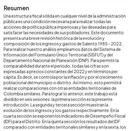
Resumen
Una estructura fiscal sólida en cualquier nivel de la administración
pública es una condición necesaria para realizar todas las
acciones de política pública imperiosas y las deseadas para
satisfacer las necesidades de sus pobladores. Este documento
presenta una breve revisión histórica de la evolución y
composición de los ingresos y gastos de Salento 1985 - 2022.
Para realizar nuestro análisis empleamos datos del Sistema de
Información del Formulario Único Territorial (SISFUT) y del
Departamento Nacional de Planeación (DNP). Para permitir la
comparabilidad durante el periodo, todas las cifras son
expresadas a precios constantes del 2022 y en términos per
cápita. Es decir, se controla por la inflación y por el crecimiento
poblacional del municipio o distrito. Así mismo, esto permitirá
realizar comparaciones con otras entidades territoriales de
Colombia similares. Para lograr lo anterior, este trabajo está
dividido en seis sesiones: la primera sección es la presente
introducción. La segunda y tercera sección muestran la
evolución de los ingresos y los gastos respectivamente. En la
cuarta sección se exponen los Indicadores de Desempeño Fiscal
(IDF) para el Distrito. En la quinta sección los resultados del IDF
comparado con entidades territoriales similares y en la sexta, los