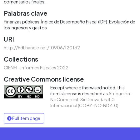
comentarios finales.
Palabras clave
Finanzas públicas
Índice de Desempeño Fiscal (IDF)
Evolución de
los ingresos y gastos
URI
http://hdl.handle.net/10906/120132
Collections
CIENFI - Informes Fiscales 2022
Creative Commons license
Except where otherwised noted, this
item's license is described as
Atribución-
NoComercial-SinDerivadas 4.0
Internacional (CC BY-NC-ND 4.0)
Full item page