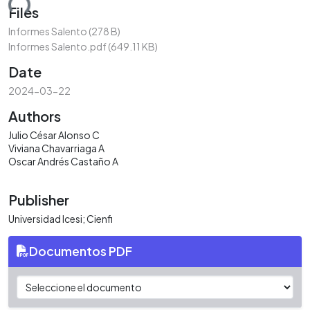
ding...
Files
Informes Salento
(278 B)
Informes Salento.pdf
(649.11 KB)
Date
2024-03-22
Authors
Julio César Alonso C
Viviana Chavarriaga A
Oscar Andrés Castaño A
Publisher
Universidad Icesi; Cienfi
Documentos PDF