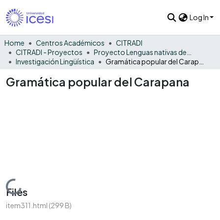
Log In
Home
Centros Académicos
CITRADI
CITRADI - Proyectos
Proyecto Lenguas nativas del Vaupés
Investigación Lingüística
Gramática popular del Carapana
Gramática popular del Carapana
Loading...
Files
item311.html
(299 B)