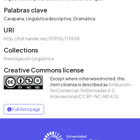
Palabras clave
Carapana
Lingüística descriptiva
Gramática
URI
http://hdl.handle.net/10906/115958
Collections
Investigación Lingüística
Creative Commons license
Except where otherwised noted, this
item's license is described as
Atribución-
NoComercial-SinDerivadas 4.0
Internacional (CC BY-NC-ND 4.0)
Full item page