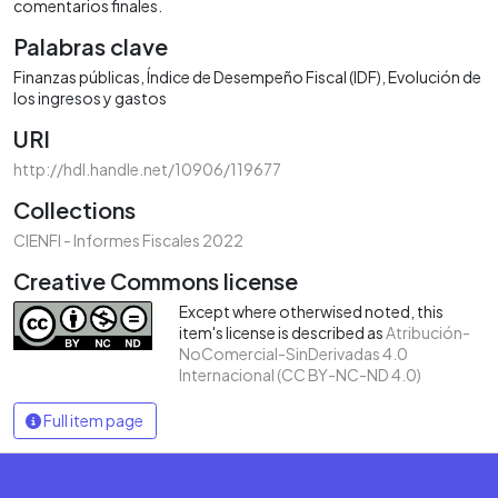
comentarios finales.
Palabras clave
Finanzas públicas
Índice de Desempeño Fiscal (IDF)
Evolución de
los ingresos y gastos
URI
http://hdl.handle.net/10906/119677
Collections
CIENFI - Informes Fiscales 2022
Creative Commons license
Except where otherwised noted, this
item's license is described as
Atribución-
NoComercial-SinDerivadas 4.0
Internacional (CC BY-NC-ND 4.0)
Full item page