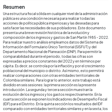
Resumen
Una estructura fiscal sólida en cualquier nivel de la administración
pública es una condición necesaria para realizar todas las
acciones de política pública imperiosas y las deseadas para
satisfacer las necesidades de sus pobladores. Este documento
presenta una breve revisión histórica de la evolución y
composición de los ingresos y gastos de San Martín 1985 - 2022.
Para realizar nuestro análisis empleamos datos del Sistema de
Información del Formulario Único Territorial (SISFUT) y del
Departamento Nacional de Planeación (DNP). Para permitir la
comparabilidad durante el periodo, todas las cifras son
expresadas a precios constantes del 2022 y en términos per
cápita. Es decir, se controla por la inflación y por el crecimiento
poblacional del municipio o distrito. Así mismo, esto permitirá
realizar comparaciones con otras entidades territoriales de
Colombia similares. Para lograr lo anterior, este trabajo está
dividido en seis sesiones: la primera sección es la presente
introducción. La segunda y tercera sección muestran la
evolución de los ingresos y los gastos respectivamente. En la
cuarta sección se exponen los Indicadores de Desempeño Fiscal
(IDF) para el Distrito. En la quinta sección los resultados del IDF
comparado con entidades territoriales similares y en la sexta, los