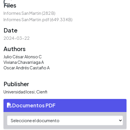
Loading...
Files
Informes San Martin
(282 B)
Informes San Martin.pdf
(649.33 KB)
Date
2024-03-22
Authors
Julio César Alonso C
Viviana Chavarriaga A
Oscar Andrés Castaño A
Publisher
Universidad Icesi; Cienfi
Documentos PDF