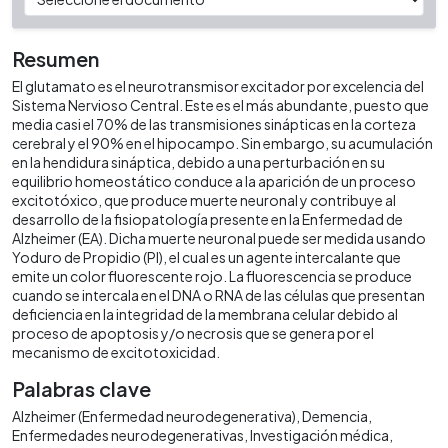
Resumen
El glutamato es el neurotransmisor excitador por excelencia del
Sistema Nervioso Central. Este es el más abundante, puesto que
media casi el 70% de las transmisiones sinápticas en la corteza
cerebral y el 90% en el hipocampo. Sin embargo, su acumulación
en la hendidura sináptica, debido a una perturbación en su
equilibrio homeostático conduce a la aparición de un proceso
excitotóxico, que produce muerte neuronal y contribuye al
desarrollo de la fisiopatología presente en la Enfermedad de
Alzheimer (EA). Dicha muerte neuronal puede ser medida usando
Yoduro de Propidio (PI), el cual es un agente intercalante que
emite un color fluorescente rojo. La fluorescencia se produce
cuando se intercala en el DNA o RNA de las células que presentan
deficiencia en la integridad de la membrana celular debido al
proceso de apoptosis y/o necrosis que se genera por el
mecanismo de excitotoxicidad.
Palabras clave
Alzheimer (Enfermedad neurodegenerativa)
Demencia
Enfermedades neurodegenerativas
Investigación médica