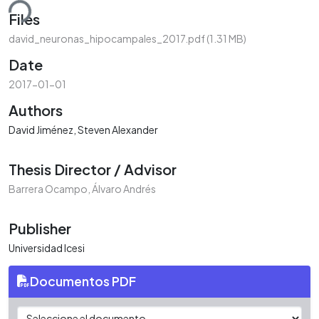
ding...
Files
david_neuronas_hipocampales_2017.pdf
(1.31 MB)
Date
2017-01-01
Authors
David Jiménez, Steven Alexander
Thesis Director / Advisor
Barrera Ocampo, Álvaro Andrés
Publisher
Universidad Icesi
Documentos PDF