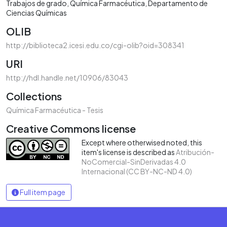
Trabajos de grado
Química Farmacéutica
Departamento de
Ciencias Químicas
OLIB
http://biblioteca2.icesi.edu.co/cgi-olib?oid=308341
URI
http://hdl.handle.net/10906/83043
Collections
Química Farmacéutica - Tesis
Creative Commons license
Except where otherwised noted, this
item's license is described as
Atribución-
NoComercial-SinDerivadas 4.0
Internacional (CC BY-NC-ND 4.0)
Full item page