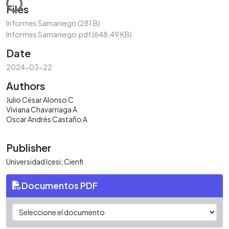
Files
Informes Samaniego
(281 B)
Informes Samaniego.pdf
(648.49 KB)
Date
2024-03-22
Authors
Julio César Alonso C
Viviana Chavarriaga A
Oscar Andrés Castaño A
Publisher
Universidad Icesi; Cienfi
Documentos PDF