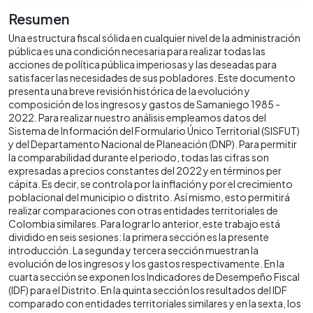
Resumen
Una estructura fiscal sólida en cualquier nivel de la administración
pública es una condición necesaria para realizar todas las
acciones de política pública imperiosas y las deseadas para
satisfacer las necesidades de sus pobladores. Este documento
presenta una breve revisión histórica de la evolución y
composición de los ingresos y gastos de Samaniego 1985 -
2022. Para realizar nuestro análisis empleamos datos del
Sistema de Información del Formulario Único Territorial (SISFUT)
y del Departamento Nacional de Planeación (DNP). Para permitir
la comparabilidad durante el periodo, todas las cifras son
expresadas a precios constantes del 2022 y en términos per
cápita. Es decir, se controla por la inflación y por el crecimiento
poblacional del municipio o distrito. Así mismo, esto permitirá
realizar comparaciones con otras entidades territoriales de
Colombia similares. Para lograr lo anterior, este trabajo está
dividido en seis sesiones: la primera sección es la presente
introducción. La segunda y tercera sección muestran la
evolución de los ingresos y los gastos respectivamente. En la
cuarta sección se exponen los Indicadores de Desempeño Fiscal
(IDF) para el Distrito. En la quinta sección los resultados del IDF
comparado con entidades territoriales similares y en la sexta, los