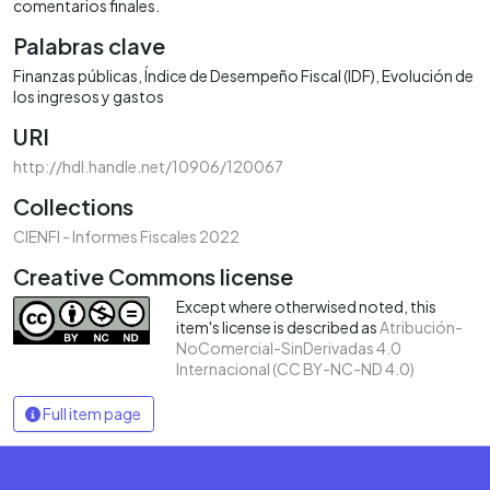
comentarios finales.
Palabras clave
Finanzas públicas
Índice de Desempeño Fiscal (IDF)
Evolución de
los ingresos y gastos
URI
http://hdl.handle.net/10906/120067
Collections
CIENFI - Informes Fiscales 2022
Creative Commons license
Except where otherwised noted, this
item's license is described as
Atribución-
NoComercial-SinDerivadas 4.0
Internacional (CC BY-NC-ND 4.0)
Full item page