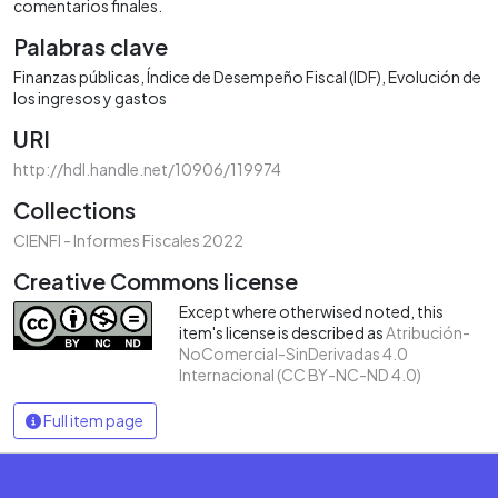
comentarios finales.
Palabras clave
Finanzas públicas
Índice de Desempeño Fiscal (IDF)
Evolución de
los ingresos y gastos
URI
http://hdl.handle.net/10906/119974
Collections
CIENFI - Informes Fiscales 2022
Creative Commons license
Except where otherwised noted, this
item's license is described as
Atribución-
NoComercial-SinDerivadas 4.0
Internacional (CC BY-NC-ND 4.0)
Full item page