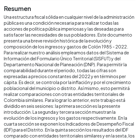
Resumen
Una estructura fiscal sólida en cualquier nivel de la administración
pública es una condición necesaria para realizar todas las
acciones de política pública imperiosas y las deseadas para
satisfacer las necesidades de sus pobladores. Este documento
presenta una breve revisión histórica de la evolución y
composición de los ingresos y gastos de Colón 1985 - 2022.
Para realizar nuestro análisis empleamos datos del Sistema de
Información del Formulario Único Territorial (SISFUT) y del
Departamento Nacional de Planeación (DNP). Para permitir la
comparabilidad durante el periodo, todas las cifras son
expresadas a precios constantes del 2022 y en términos per
cápita. Es decir, se controla por la inflación y por el crecimiento
poblacional del municipio o distrito. Así mismo, esto permitirá
realizar comparaciones con otras entidades territoriales de
Colombia similares. Para lograr lo anterior, este trabajo está
dividido en seis sesiones: la primera sección es la presente
introducción. La segunda y tercera sección muestran la
evolución de los ingresos y los gastos respectivamente. En la
cuarta sección se exponen los Indicadores de Desempeño Fiscal
(IDF) para el Distrito. En la quinta sección los resultados del IDF
comparado con entidades territoriales similares y en la sexta, los