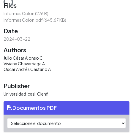
ding...
Files
Informes Colon
(276 B)
Informes Colon.pdf
(645.67 KB)
Date
2024-03-22
Authors
Julio César Alonso C
Viviana Chavarriaga A
Oscar Andrés Castaño A
Publisher
Universidad Icesi; Cienfi
Documentos PDF