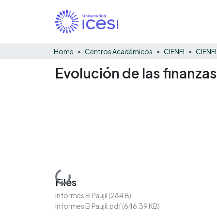
Home
Centros Académicos
CIENFI
Evolución de las finanzas
Loading...
Files
Informes El Paujil
(284 B)
Informes El Paujil.pdf
(646.39 KB)