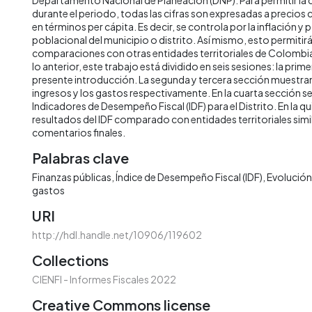
durante el periodo, todas las cifras son expresadas a precios
en términos per cápita. Es decir, se controla por la inflación y 
poblacional del municipio o distrito. Así mismo, esto permitirá 
comparaciones con otras entidades territoriales de Colombia 
lo anterior, este trabajo está dividido en seis sesiones: la prime
presente introducción. La segunda y tercera sección muestran 
ingresos y los gastos respectivamente. En la cuarta sección s
Indicadores de Desempeño Fiscal (IDF) para el Distrito. En la qu
resultados del IDF comparado con entidades territoriales simila
comentarios finales.
Palabras clave
Finanzas públicas
Índice de Desempeño Fiscal (IDF)
Evolución 
gastos
URI
http://hdl.handle.net/10906/119602
Collections
CIENFI - Informes Fiscales 2022
Creative Commons license