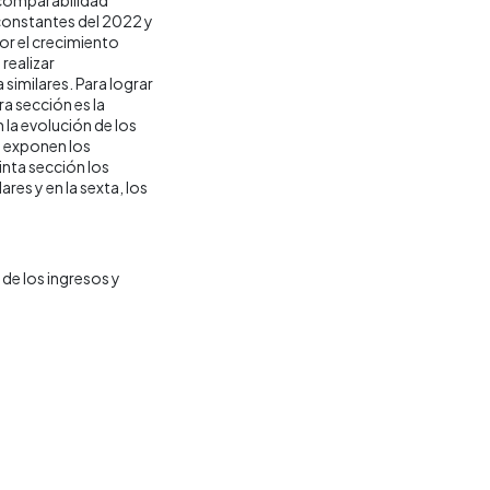
 constantes del 2022 y
por el crecimiento
realizar
similares. Para lograr
ra sección es la
la evolución de los
e exponen los
inta sección los
res y en la sexta, los
de los ingresos y