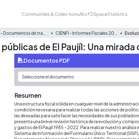
Communities & Collections
All of DSpace
Statistics
CIENFI - Documentos de trabajos, técnicos y de divulgación
CIENFI - Informes Fiscales 2022
 públicas de El Paujíl: Una mirada
Documentos PDF
Resumen
Una estructura fiscal sólida en cualquier nivel de la administrac
condición necesaria para realizar todas las acciones de políti
las deseadas para satisfacer las necesidades de sus poblado
presenta una breve revisión histórica de la evolución y compos
y gastos de El Paujíl 1985 - 2022. Para realizar nuestro anális
Sistema de Información del Formulario Único Territorial (SISFU
Departamento Nacional de Planeación (DNP). Para permitir la