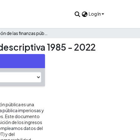
Log In
Evolución de las finanzas públicas de El Paujíl: Una mirada descriptiva 1985 - 2022
 descriptiva 1985 - 2022
ión pública es una
ca pública imperiosas y
res. Este documento
ición de los ingresos
is empleamos datos del
T) y del
 comparabilidad