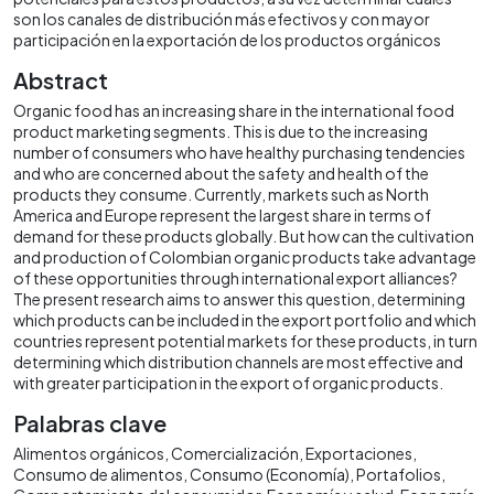
son los canales de distribución más efectivos y con mayor
participación en la exportación de los productos orgánicos
Abstract
Organic food has an increasing share in the international food
product marketing segments. This is due to the increasing
number of consumers who have healthy purchasing tendencies
and who are concerned about the safety and health of the
products they consume. Currently, markets such as North
America and Europe represent the largest share in terms of
demand for these products globally. But how can the cultivation
and production of Colombian organic products take advantage
of these opportunities through international export alliances?
The present research aims to answer this question, determining
which products can be included in the export portfolio and which
countries represent potential markets for these products, in turn
determining which distribution channels are most effective and
with greater participation in the export of organic products.
Palabras clave
Alimentos orgánicos
Comercialización
Exportaciones
Consumo de alimentos
Consumo (Economía)
Portafolios