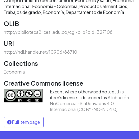
Comportamiento del consumidor
Economía y salud
Economía
internacional
Economía - Colombia
Productos alimenticios
Trabajos de grado
Economía
Departamento de Economía
OLIB
http://biblioteca2.icesi.edu.co/cgi-olib?oid=327108
URI
http://hdl.handle.net/10906/88710
Collections
Economía
Creative Commons license
Except where otherwised noted, this
item's license is described as
Atribución-
NoComercial-SinDerivadas 4.0
Internacional (CC BY-NC-ND 4.0)
Full item page