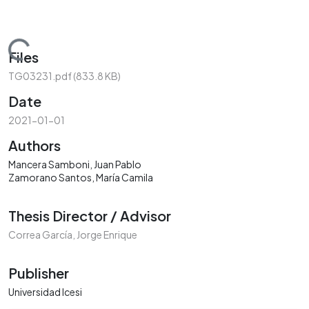
Loading...
Files
TG03231.pdf
(833.8 KB)
Date
2021-01-01
Authors
Mancera Samboni, Juan Pablo
Zamorano Santos, María Camila
Thesis Director / Advisor
Correa García, Jorge Enrique
Publisher
Universidad Icesi