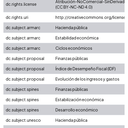
Atribución-NoComercial-SinDerivadas 
dc.rights.license
(CC BY-NC-ND 4.0)
dc.rights.uri
http://creativecommons.org/license
dc.subject.armarc
Hacienda pública
dc.subject.armarc
Estabilidad económica
dc.subject.armarc
Ciclos económicos
dc.subject.proposal
Finanzas públicas
dc.subject.proposal
Índice de Desempeño Fiscal (IDF)
dc.subject.proposal
Evolución de los ingresos y gastos
dc.subject.spines
Finanzas públicas
dc.subject.spines
Estabilización económica
dc.subject.spines
Desarrollo económico
dc.subject.unesco
Hacienda pública