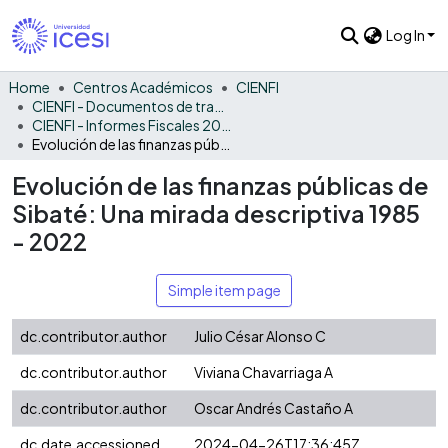
Log In
Home
Centros Académicos
CIENFI
CIENFI - Documentos de trabajos, técnicos y de divulgación
CIENFI - Informes Fiscales 2022
Evolución de las finanzas públicas de Sibaté: Una mirada descriptiva 1985 - 2022
Evolución de las finanzas públicas de
Sibaté: Una mirada descriptiva 1985
- 2022
Simple item page
dc.contributor.author
Julio César Alonso C
dc.contributor.author
Viviana Chavarriaga A
dc.contributor.author
Oscar Andrés Castaño A
dc.date.accessioned
2024-04-26T17:36:45Z