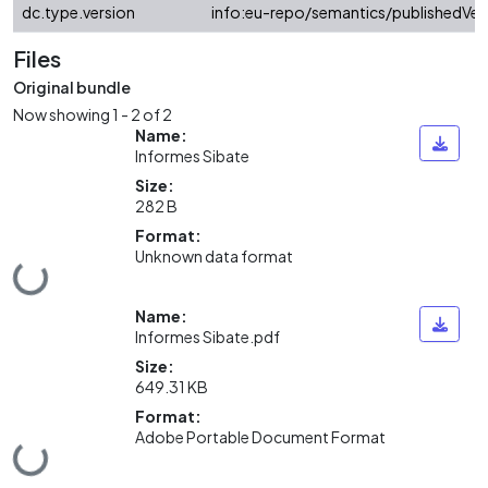
dc.type.version
info:eu-repo/semantics/publishedVer
Files
Original bundle
Now showing
1 - 2 of 2
Name:
Informes Sibate
Size:
282 B
Format:
Unknown data format
Loading...
Name:
Informes Sibate.pdf
Size:
649.31 KB
Format:
Adobe Portable Document Format
Loading...