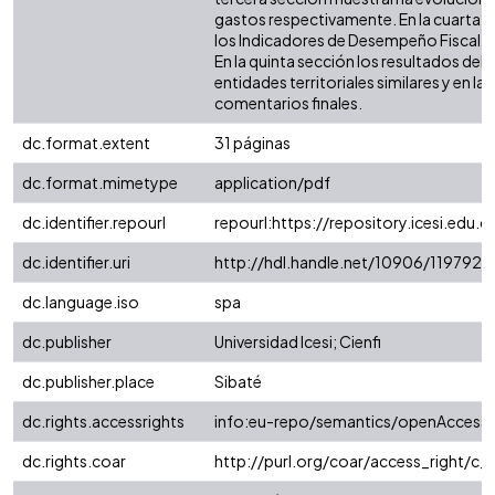
gastos respectivamente. En la cuarta 
los Indicadores de Desempeño Fiscal (IDF
En la quinta sección los resultados de
entidades territoriales similares y en la 
comentarios finales.
dc.format.extent
31 páginas
dc.format.mimetype
application/pdf
dc.identifier.repourl
repourl:https://repository.icesi.edu.c
dc.identifier.uri
http://hdl.handle.net/10906/119792
dc.language.iso
spa
dc.publisher
Universidad Icesi; Cienfi
dc.publisher.place
Sibaté
dc.rights.accessrights
info:eu-repo/semantics/openAccess
dc.rights.coar
http://purl.org/coar/access_right/c