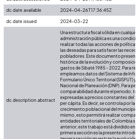
dc.date.available
2024-04-26T17:36:45Z
dc.date.issued
2024-03-22
Una estructura fiscal sólida en cualquier 
administración pública es una condició
realizar todas las acciones de política 
las deseadas para satisfacer las necesi
pobladores. Este documento presenta 
histórica de la evolución y composición
gastos de Sibaté 1985 - 2022. Para reali
empleamos datos del Sistema de Infor
Formulario Único Territorial (SISFUT) 
Nacional de Planeación (DNP). Para perm
comparabilidad durante el periodo, tod
expresadas a precios constantes del 2
dc.description.abstract
per cápita. Es decir, se controla por la i
crecimiento poblacional del municipio o
mismo, esto permitirá realizar compar
entidades territoriales de Colombia simi
anterior, este trabajo está dividido en s
primera sección es la presente introdu
tercera sección muestran la evolución d