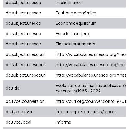
dc.subject.unesco
Public finance
dc.subject.unesco
Equilibrio económico
dc.subject.unesco
Economic equilibrium
dc.subject.unesco
Estado financiero
dc.subject.unesco
Financial statements
dc.subject.unescouri
http://vocabularies.unesco.org/the
dc.subject.unescouri
http://vocabularies.unesco.org/the
dc.subject.unescouri
http://vocabularies.unesco.org/thes
Evolución de las finanzas públicas de S
dc.title
descriptiva 1985 - 2022
dc.type.coarversion
http://purl.org/coar/version/c_970
dc.type.driver
info:eu-repo/semantics/report
dc.type.local
Informe