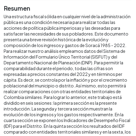
Resumen
Una estructura fiscal sólida en cualquier nivel de la administración
pública es una condición necesaria para realizar todas las
acciones de política pública imperiosas y las deseadas para
satisfacer las necesidades de sus pobladores. Este documento
presenta una breve revisión histórica de la evolución y
composición de los ingresos y gastos de Soracá 1985 - 2022.
Para realizar nuestro análisis empleamos datos del Sistema de
Información del Formulario Único Territorial (SISFUT) y del
Departamento Nacional de Planeación (DNP). Para permitir la
comparabilidad durante el periodo, todas las cifras son
expresadas a precios constantes del 2022 y en términos per
cápita. Es decir, se controla por la inflación y por el crecimiento
poblacional del municipio o distrito. Así mismo, esto permitirá
realizar comparaciones con otras entidades territoriales de
Colombia similares. Para lograr lo anterior, este trabajo está
dividido en seis sesiones: la primera sección es la presente
introducción. La segunda y tercera sección muestran la
evolución de los ingresos y los gastos respectivamente. En la
cuarta sección se exponen los Indicadores de Desempeño Fiscal
(IDF) para el Distrito. En la quinta sección los resultados del IDF
comparado con entidades territoriales similares y en la sexta, los