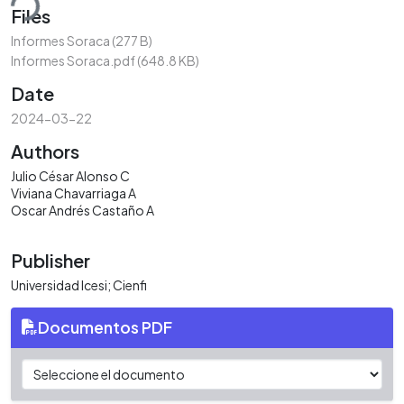
ding...
Files
Informes Soraca
(277 B)
Informes Soraca.pdf
(648.8 KB)
Date
2024-03-22
Authors
Julio César Alonso C
Viviana Chavarriaga A
Oscar Andrés Castaño A
Publisher
Universidad Icesi; Cienfi
Documentos PDF