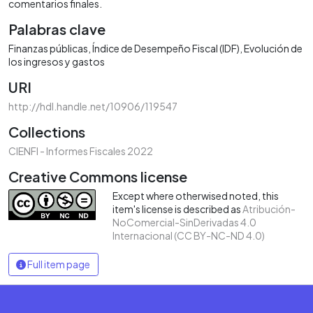
comentarios finales.
Palabras clave
Finanzas públicas
Índice de Desempeño Fiscal (IDF)
Evolución de
los ingresos y gastos
URI
http://hdl.handle.net/10906/119547
Collections
CIENFI - Informes Fiscales 2022
Creative Commons license
Except where otherwised noted, this
item's license is described as
Atribución-
NoComercial-SinDerivadas 4.0
Internacional (CC BY-NC-ND 4.0)
Full item page