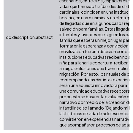
escenarios; entre ellos, espacios esco
vidas que han sido traídas desde dist
cardinales, coinciden en una institució
horario, en una dinámica y un clima qu
de llegadas que en algunos casos repr
salvación para familias. Estas llegada
infantiles y juveniles que siguen los pa
dc.description.abstract
familia que espera un mejor lugar para c
formar en la esperanza y convicción qu
movilización fue una decisión correcta
instituciones educativas reciben no so
niña para llenar la cobertura, reciben h
arraigos e ilusiones que traen implícit
migración. Por esto, los rituales de pa
contemplando las distintas experienci
serán una apuesta innovadora para inte
una comunidad educativa receptora. P
propuesta se basa en la evaluación de
narrativo por medio de la creación de 
infantil inédito llamado “Dejando mi 
las historias de vida de adolescentes p
convirtieron en experiencias narrativas
que acompañaron procesos de adapt