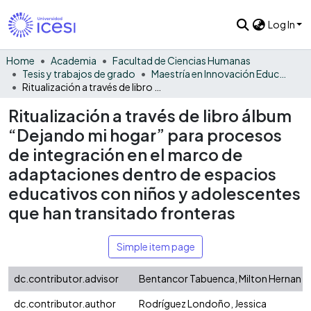
Log In
Home
Academia
Facultad de Ciencias Humanas
Tesis y trabajos de grado
Maestría en Innovación Educativa
Ritualización a través de libro álbum “Dejando mi hogar” para procesos de integración en el marco de adaptaciones dentro de espacios educativos con niños y adolescentes que han transitado fronteras
Ritualización a través de libro álbum
“Dejando mi hogar” para procesos
de integración en el marco de
adaptaciones dentro de espacios
educativos con niños y adolescentes
que han transitado fronteras
Simple item page
dc.contributor.advisor
Bentancor Tabuenca, Milton Hernan
dc.contributor.author
Rodríguez Londoño, Jessica