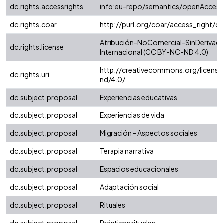
dc.rights.accessrights
info:eu-repo/semantics/openAccess
dc.rights.coar
http://purl.org/coar/access_right/c
Atribución-NoComercial-SinDerivada
dc.rights.license
Internacional (CC BY-NC-ND 4.0)
http://creativecommons.org/license
dc.rights.uri
nd/4.0/
dc.subject.proposal
Experiencias educativas
dc.subject.proposal
Experiencias de vida
dc.subject.proposal
Migración - Aspectos sociales
dc.subject.proposal
Terapia narrativa
dc.subject.proposal
Espacios educacionales
dc.subject.proposal
Adaptación social
dc.subject.proposal
Rituales
dc.subject.proposal
Prácticas rituales