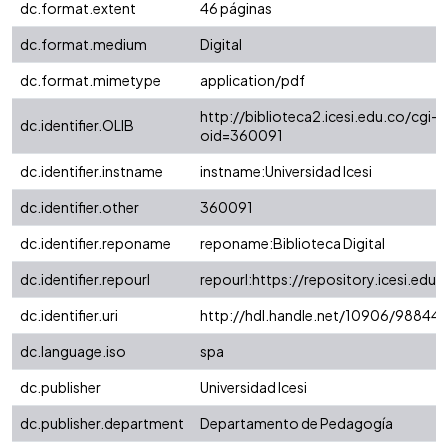
dc.format.extent
46 páginas
dc.format.medium
Digital
dc.format.mimetype
application/pdf
http://biblioteca2.icesi.edu.co/cgi-o
dc.identifier.OLIB
oid=360091
dc.identifier.instname
instname:Universidad Icesi
dc.identifier.other
360091
dc.identifier.reponame
reponame:Biblioteca Digital
dc.identifier.repourl
repourl:https://repository.icesi.edu.
dc.identifier.uri
http://hdl.handle.net/10906/98844
dc.language.iso
spa
dc.publisher
Universidad Icesi
dc.publisher.department
Departamento de Pedagogía