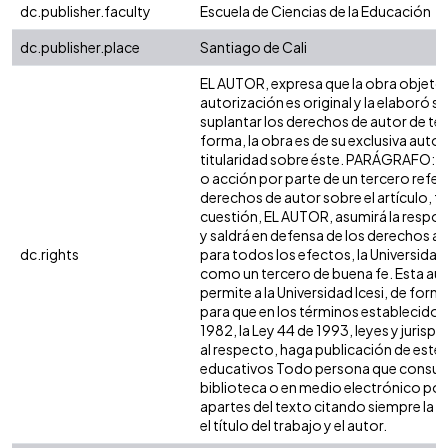
dc.publisher.faculty
Escuela de Ciencias de la Educación
dc.publisher.place
Santiago de Cali
EL AUTOR, expresa que la obra objeto 
autorización es original y la elaboró si
suplantar los derechos de autor de terc
forma, la obra es de su exclusiva autorí
titularidad sobre éste. PARÁGRAFO: e
o acción por parte de un tercero refer
derechos de autor sobre el artículo, fo
cuestión, EL AUTOR, asumirá la respon
y saldrá en defensa de los derechos a
dc.rights
para todos los efectos, la Universidad 
como un tercero de buena fe. Esta aut
permite a la Universidad Icesi, de forma
para que en los términos establecidos 
1982, la Ley 44 de 1993, leyes y jurisp
al respecto, haga publicación de este 
educativos Todo persona que consulte
biblioteca o en medio electrónico po
apartes del texto citando siempre la fu
el título del trabajo y el autor.