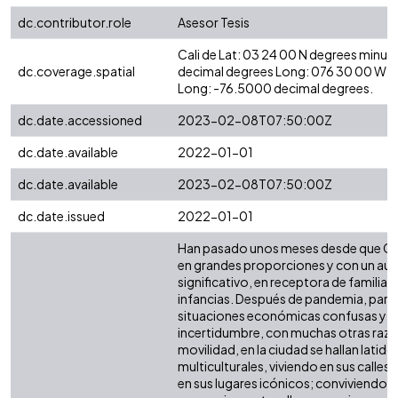
dc.contributor.role
Asesor Tesis
Cali de Lat: 03 24 00 N degrees minut
dc.coverage.spatial
decimal degrees Long: 076 30 00 W d
Long: -76.5000 decimal degrees.
dc.date.accessioned
2023-02-08T07:50:00Z
dc.date.available
2022-01-01
dc.date.available
2023-02-08T07:50:00Z
dc.date.issued
2022-01-01
Han pasado unos meses desde que Cali
en grandes proporciones y con un a
significativo, en receptora de familias
infancias. Después de pandemia, paro
situaciones económicas confusas y u
incertidumbre, con muchas otras raz
movilidad, en la ciudad se hallan latido
multiculturales, viviendo en sus calles, 
en sus lugares icónicos; conviviendo 