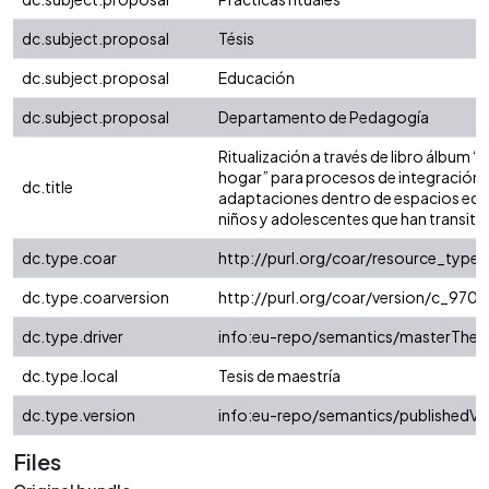
dc.subject.proposal
Tésis
dc.subject.proposal
Educación
dc.subject.proposal
Departamento de Pedagogía
Ritualización a través de libro álbum 
hogar” para procesos de integración 
dc.title
adaptaciones dentro de espacios edu
niños y adolescentes que han transita
dc.type.coar
http://purl.org/coar/resource_type
dc.type.coarversion
http://purl.org/coar/version/c_97
dc.type.driver
info:eu-repo/semantics/masterThesi
dc.type.local
Tesis de maestría
dc.type.version
info:eu-repo/semantics/publishedVe
Files