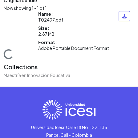
Original bundle
Now showing
1 - 1 of 1
Name:
T02497.pdf
Size:
2.87 MB
Format:
Adobe Portable Document Format
Loading...
Collections
Maestría en Innovación Educativa
Universidad Icesi: Calle 18 No. 122-135
Pance, Cali - Colombia