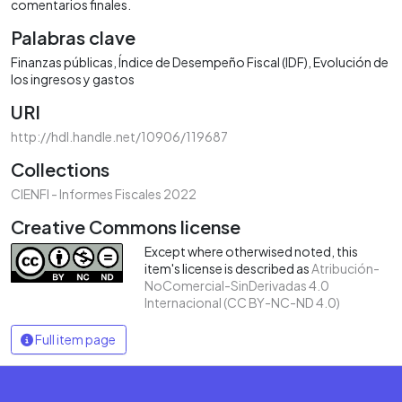
comentarios finales.
Palabras clave
Finanzas públicas
Índice de Desempeño Fiscal (IDF)
Evolución de
los ingresos y gastos
URI
http://hdl.handle.net/10906/119687
Collections
CIENFI - Informes Fiscales 2022
Creative Commons license
Except where otherwised noted, this
item's license is described as
Atribución-
NoComercial-SinDerivadas 4.0
Internacional (CC BY-NC-ND 4.0)
Full item page