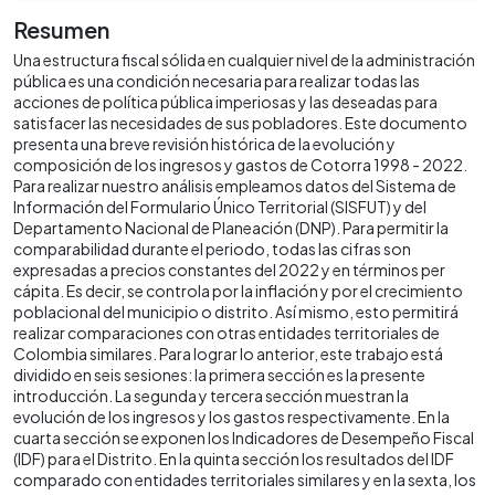
Resumen
Una estructura fiscal sólida en cualquier nivel de la administración
pública es una condición necesaria para realizar todas las
acciones de política pública imperiosas y las deseadas para
satisfacer las necesidades de sus pobladores. Este documento
presenta una breve revisión histórica de la evolución y
composición de los ingresos y gastos de Cotorra 1998 - 2022.
Para realizar nuestro análisis empleamos datos del Sistema de
Información del Formulario Único Territorial (SISFUT) y del
Departamento Nacional de Planeación (DNP). Para permitir la
comparabilidad durante el periodo, todas las cifras son
expresadas a precios constantes del 2022 y en términos per
cápita. Es decir, se controla por la inflación y por el crecimiento
poblacional del municipio o distrito. Así mismo, esto permitirá
realizar comparaciones con otras entidades territoriales de
Colombia similares. Para lograr lo anterior, este trabajo está
dividido en seis sesiones: la primera sección es la presente
introducción. La segunda y tercera sección muestran la
evolución de los ingresos y los gastos respectivamente. En la
cuarta sección se exponen los Indicadores de Desempeño Fiscal
(IDF) para el Distrito. En la quinta sección los resultados del IDF
comparado con entidades territoriales similares y en la sexta, los