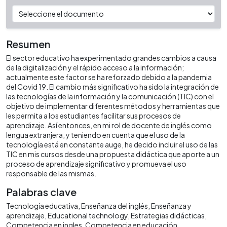
Resumen
El sector educativo ha experimentado grandes cambios a causa
de la digitalización y el rápido acceso a la información;
actualmente este factor se ha reforzado debido a la pandemia
del Covid 19. El cambio más significativo ha sido la integración de
las tecnologías de la información y la comunicación (TIC) con el
objetivo de implementar diferentes métodos y herramientas que
les permita a los estudiantes facilitar sus procesos de
aprendizaje. Así entonces, en mi rol de docente de inglés como
lengua extranjera, y teniendo en cuenta que el uso de la
tecnología está en constante auge, he decido incluir el uso de las
TIC en mis cursos desde una propuesta didáctica que aporte a un
proceso de aprendizaje significativo y promueva el uso
responsable de las mismas.
Palabras clave
Tecnología educativa
Enseñanza del inglés
Enseñanza y
aprendizaje
Educational technology
Estrategias didácticas
Competencia en ingles
Competencia en educación