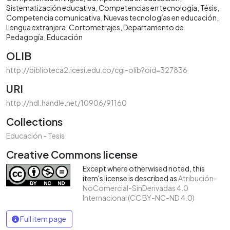
Sistematización educativa
Competencias en tecnología
Tésis
Competencia comunicativa
Nuevas tecnologías en educación
Lengua extranjera
Cortometrajes
Departamento de
Pedagogía
Educación
OLIB
http://biblioteca2.icesi.edu.co/cgi-olib?oid=327836
URI
http://hdl.handle.net/10906/91160
Collections
Educación - Tesis
Creative Commons license
Except where otherwised noted, this
item's license is described as
Atribución-
NoComercial-SinDerivadas 4.0
Internacional (CC BY-NC-ND 4.0)
Full item page