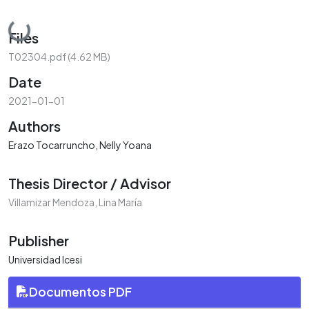
Loading...
Files
T02304.pdf
(4.62 MB)
Date
2021-01-01
Authors
Erazo Tocarruncho, Nelly Yoana
Thesis Director / Advisor
Villamizar Mendoza, Lina María
Publisher
Universidad Icesi
Documentos PDF