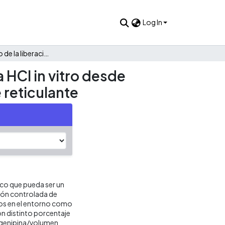
Log In
Estudio cinético de la liberación modificada de venlafaxina HCl in vitro desde hidrogeles de quitosano, utilizando genipina como agente reticulante
 HCl in vitro desde
 reticulante
ico que pueda ser un
ción controlada de
ios en el entorno como
con distinto porcentaje
e genipina/volumen