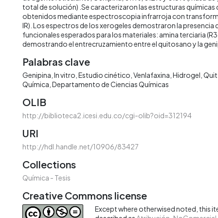
total de solución) .Se caracterizaron las estructuras químicas 
obtenidos mediante espectroscopia infrarroja con transform
IR). Los espectros de los xerogeles demostraron la presencia 
funcionales esperados para los materiales: amina terciaria (R
demostrando el entrecruzamiento entre el quitosano y la geni
Palabras clave
Genipina
In vitro
Estudio cinético
Venlafaxina
Hidrogel
Qui
Química
Departamento de Ciencias Químicas
OLIB
http://biblioteca2.icesi.edu.co/cgi-olib?oid=312194
URI
http://hdl.handle.net/10906/83427
Collections
Química - Tesis
Creative Commons license
Except where otherwised noted, this ite
described as
Atribución-NoComercial-