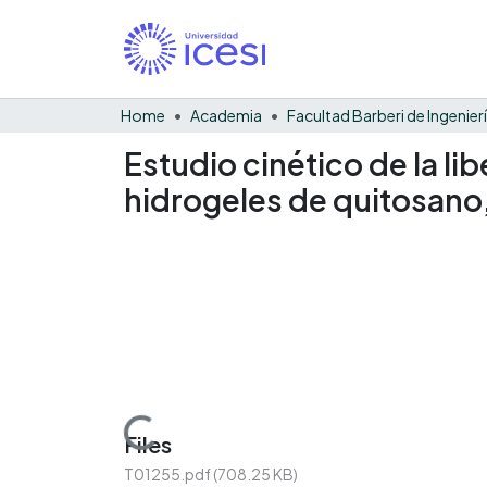
Home
Academia
Estudio cinético de la li
hidrogeles de quitosano,
Loading...
Files
T01255.pdf
(708.25 KB)