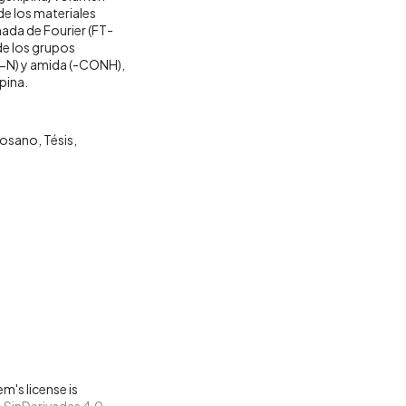
de los materiales
ada de Fourier (FT-
de los grupos
3-N) y amida (-CONH),
pina.
tosano
Tésis
m's license is
SinDerivadas 4.0