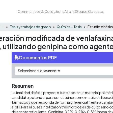
Communities & Collections
All of DSpace
Statistics
Facultad Barberi de Ingeniería, Diseño y Ciencias Aplicadas
Tesis y trabajos de grado
Química - Tesis
beración modificada de venlafaxina
 utilizando genipina como agente
Documentos PDF
Resumen
La finalidad de éste proyecto fue elaborar un material polimér
candidato potencial para constituirse como matriz de libera
fármacos y que responda de forma diferencial frente a camb
el pH. Para ello, se sintetizaron tres hidrogeles de quitosano 
de agente reticulante, Genipina, 0.1%, 0.2% y 0.3% (masa d