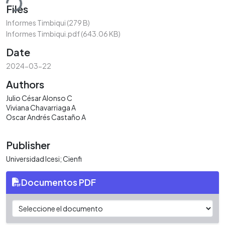
ding...
Files
Informes Timbiqui
(279 B)
Informes Timbiqui.pdf
(643.06 KB)
Date
2024-03-22
Authors
Julio César Alonso C
Viviana Chavarriaga A
Oscar Andrés Castaño A
Publisher
Universidad Icesi; Cienfi
Documentos PDF