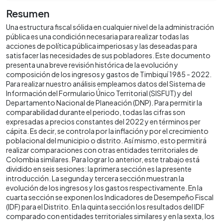
Resumen
Una estructura fiscal sólida en cualquier nivel de la administración
pública es una condición necesaria para realizar todas las
acciones de política pública imperiosas y las deseadas para
satisfacer las necesidades de sus pobladores. Este documento
presenta una breve revisión histórica de la evolución y
composición de los ingresos y gastos de Timbiquí 1985 - 2022.
Para realizar nuestro análisis empleamos datos del Sistema de
Información del Formulario Único Territorial (SISFUT) y del
Departamento Nacional de Planeación (DNP). Para permitir la
comparabilidad durante el periodo, todas las cifras son
expresadas a precios constantes del 2022 y en términos per
cápita. Es decir, se controla por la inflación y por el crecimiento
poblacional del municipio o distrito. Así mismo, esto permitirá
realizar comparaciones con otras entidades territoriales de
Colombia similares. Para lograr lo anterior, este trabajo está
dividido en seis sesiones: la primera sección es la presente
introducción. La segunda y tercera sección muestran la
evolución de los ingresos y los gastos respectivamente. En la
cuarta sección se exponen los Indicadores de Desempeño Fiscal
(IDF) para el Distrito. En la quinta sección los resultados del IDF
comparado con entidades territoriales similares y en la sexta, los