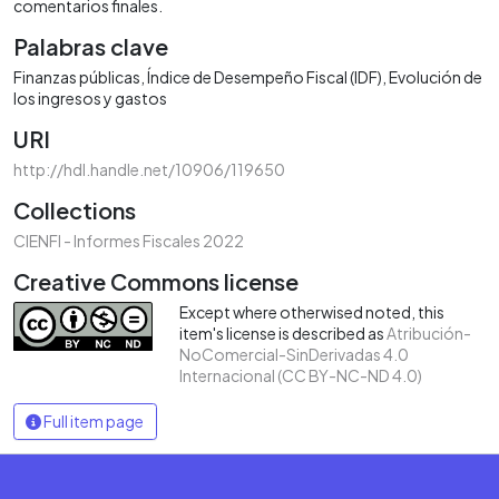
comentarios finales.
Palabras clave
Finanzas públicas
Índice de Desempeño Fiscal (IDF)
Evolución de
los ingresos y gastos
URI
http://hdl.handle.net/10906/119650
Collections
CIENFI - Informes Fiscales 2022
Creative Commons license
Except where otherwised noted, this
item's license is described as
Atribución-
NoComercial-SinDerivadas 4.0
Internacional (CC BY-NC-ND 4.0)
Full item page