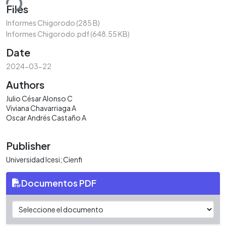
ding...
Files
Informes Chigorodo
(285 B)
Informes Chigorodo.pdf
(648.55 KB)
Date
2024-03-22
Authors
Julio César Alonso C
Viviana Chavarriaga A
Oscar Andrés Castaño A
Publisher
Universidad Icesi; Cienfi
Documentos PDF