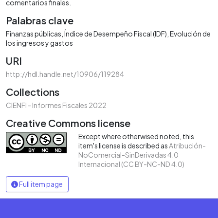
comentarios finales.
Palabras clave
Finanzas públicas
Índice de Desempeño Fiscal (IDF)
Evolución de
los ingresos y gastos
URI
http://hdl.handle.net/10906/119284
Collections
CIENFI - Informes Fiscales 2022
Creative Commons license
Except where otherwised noted, this
item's license is described as
Atribución-
NoComercial-SinDerivadas 4.0
Internacional (CC BY-NC-ND 4.0)
Full item page