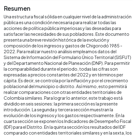
Resumen
Una estructura fiscal sólida en cualquier nivel de la administración
pública es una condición necesaria para realizar todas las
acciones de política pública imperiosas y las deseadas para
satisfacer las necesidades de sus pobladores. Este documento
presenta una breve revisión histórica de la evolución y
composición de los ingresos y gastos de Chigorodó 1985 -
2022. Para realizar nuestro análisis empleamos datos del
Sistema de Información del Formulario Único Territorial (SISFUT)
y del Departamento Nacional de Planeación (DNP). Para permitir
la comparabilidad durante el periodo, todas las cifras son
expresadas a precios constantes del 2022 y en términos per
cápita. Es decir, se controla por la inflación y por el crecimiento
poblacional del municipio o distrito. Así mismo, esto permitirá
realizar comparaciones con otras entidades territoriales de
Colombia similares. Para lograr lo anterior, este trabajo está
dividido en seis sesiones: la primera sección es la presente
introducción. La segunda y tercera sección muestran la
evolución de los ingresos y los gastos respectivamente. En la
cuarta sección se exponen los Indicadores de Desempeño Fiscal
(IDF) para el Distrito. En la quinta sección los resultados del IDF
comparado con entidades territoriales similares y en la sexta, los