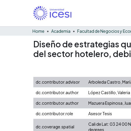
Home
Academia
Diseño de estrategias qu
del sector hotelero, debid
dc.contributor.advisor
Arboleda Castro, María
dc.contributor.author
López Castillo, Valeria
dc.contributor.author
Mazuera Espinosa, Jua
dc.contributor.role
Asesor Tesis
Cali de Lat: 03 24 00
dc.coverage.spatial
degrees.