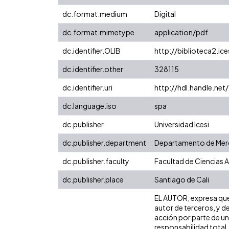
dc.format.medium
Digital
dc.format.mimetype
application/pdf
dc.identifier.OLIB
http://biblioteca2.ic
dc.identifier.other
328115
dc.identifier.uri
http://hdl.handle.ne
dc.language.iso
spa
dc.publisher
Universidad Icesi
dc.publisher.department
Departamento de Merc
dc.publisher.faculty
Facultad de Ciencias 
dc.publisher.place
Santiago de Cali
EL AUTOR, expresa que 
autor de terceros, y de
acción por parte de un 
responsabilidad total,