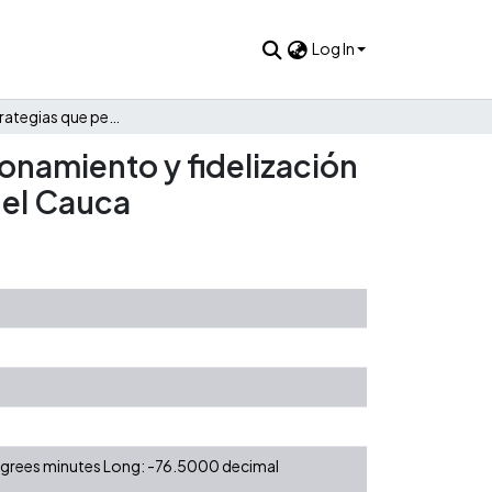
Log In
Diseño de estrategias que permitan la reactivación, posicionamiento y fidelización del sector hotelero, debido a la crisis turística, en el Valle del Cauca
ionamiento y fidelización
 del Cauca
degrees minutes Long: -76.5000 decimal