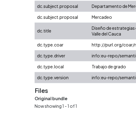
dc.subject.proposal
Departamento de Merc
dc.subject.proposal
Mercadeo
Diseño de estrategias q
dc.title
Valle del Cauca
dc.type.coar
http://purl.org/coar
dc.type.driver
info:eu-repo/semanti
dc.type.local
Trabajo de grado
dc.type.version
info:eu-repo/semanti
Files
Original bundle
Now showing
1 - 1 of 1