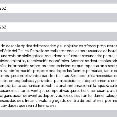
28Z
28Z
do desde la óptica del mercadeo y su objetivo es ofrecer propuestas
el Valle del Cauca. Para ello se realizaron encuestas a usuarios de hote
liza una revisión bibliográfica, recurriendo a fuentes secundarias para 
sicionamiento y reactivación económica. Además se destacan las prin
e reúne información sobre los acontecimientos que impactaron al sect
liza la información proporcionada por las fuentes primarias, tanto e
ctores que son relevantes para los turistas. Se encontró la necesidad d
 entre entes públicos y privados, para posicionar al departamento co
 importante comunicar a nivel nacional e internacional, la riqueza cul
cesario resaltar las ventajas competitivas que se tienen en cuanto a 
a organización de eventos deportivos, los cuales son fundamentales 
 necesidad de ofrecer un valor agregado dentro de los hoteles, por me
ctividades que sean diferenciales.