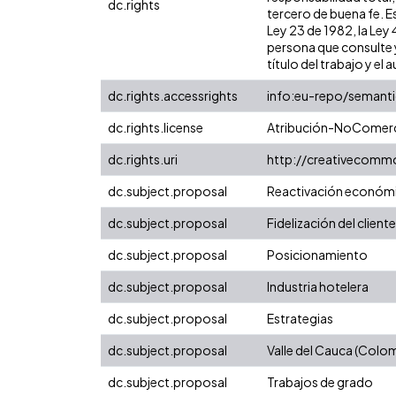
dc.rights
tercero de buena fe. Es
Ley 23 de 1982, la Ley
persona que consulte y
título del trabajo y el a
dc.rights.accessrights
info:eu-repo/semant
dc.rights.license
Atribución-NoComerci
dc.rights.uri
http://creativecomm
dc.subject.proposal
Reactivación económ
dc.subject.proposal
Fidelización del cliente
dc.subject.proposal
Posicionamiento
dc.subject.proposal
Industria hotelera
dc.subject.proposal
Estrategias
dc.subject.proposal
Valle del Cauca (Colo
dc.subject.proposal
Trabajos de grado