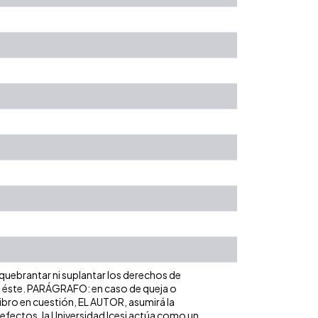
 quebrantar ni suplantar los derechos de
obre éste. PARÁGRAFO: en caso de queja o
libro en cuestión, EL AUTOR, asumirá la
 efectos, la Universidad Icesi actúa como un