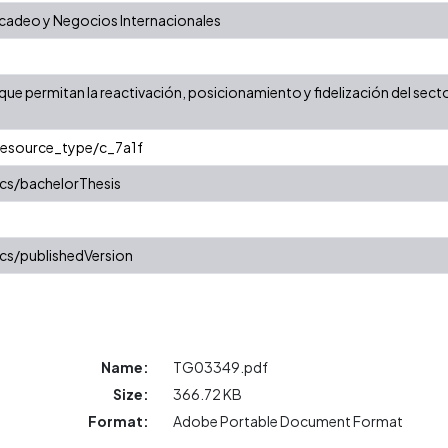
adeo y Negocios Internacionales
ue permitan la reactivación, posicionamiento y fidelización del sector h
/resource_type/c_7a1f
cs/bachelorThesis
cs/publishedVersion
Name:
TG03349.pdf
Size:
366.72 KB
Format:
Adobe Portable Document Format