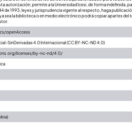
ta autorización, permite a la Universidad Icesi, de forma indefinida, p
 44 de 1993, leyes y jurisprudencia vigente al respecto, haga publicac
a sea la biblioteca o en medio electrónico podrá copiar apartes del te
utor.
ics/openAccess
al-SinDerivadas 4.0 Internacional (CC BY-NC-ND 4.0)
ons.org/licenses/by-nc-nd/4.0/
ica
mbia)