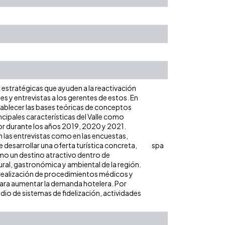
 estratégicas que ayuden a la reactivación
les y entrevistas a los gerentes de estos. En
establecer las bases teóricas de conceptos
cipales características del Valle como
or durante los años 2019, 2020 y 2021.
n las entrevistas como en las encuestas,
e desarrollar una oferta turística concreta,
spa
mo un destino atractivo dentro de
tural, gastronómica y ambiental de la región.
la realización de procedimientos médicos y
para aumentar la demanda hotelera. Por
dio de sistemas de fidelización, actividades