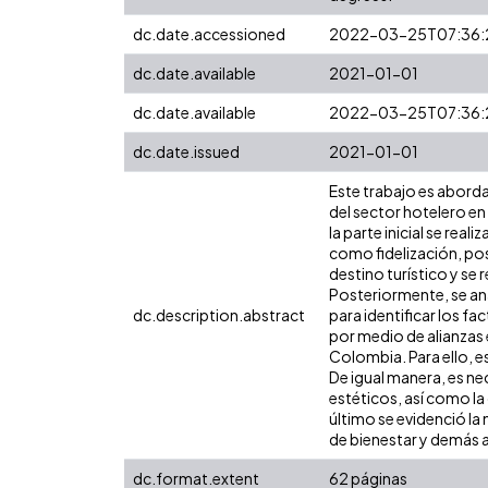
dc.date.accessioned
2022-03-25T07:36:
dc.date.available
2021-01-01
dc.date.available
2022-03-25T07:36:
dc.date.issued
2021-01-01
Este trabajo es aborda
del sector hotelero en 
la parte inicial se rea
como fidelización, po
destino turístico y s
Posteriormente, se ana
dc.description.abstract
para identificar los fa
por medio de alianzas
Colombia. Para ello, es
De igual manera, es ne
estéticos, así como l
último se evidenció la
de bienestar y demás a
dc.format.extent
62 páginas