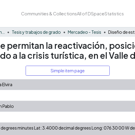
Communities & Collections
All of DSpace
Statistics
Facultad de Negocios y Economía
Tesis y trabajos de grado
Mercadeo - Tesis
e permitan la reactivación, posic
o a la crisis turística, en el Valle
Simple item page
 Elvira
n Pablo
 N degrees minutes Lat: 3.4000 decimal degrees Long: 076 30 00 W 