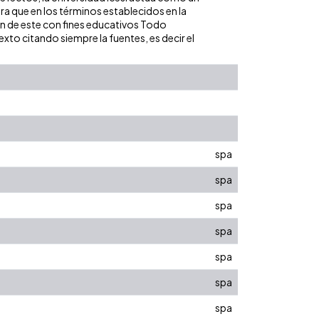
ara que en los términos establecidos en la
ión de este con fines educativos Todo
xto citando siempre la fuentes, es decir el
spa
spa
spa
spa
spa
spa
spa