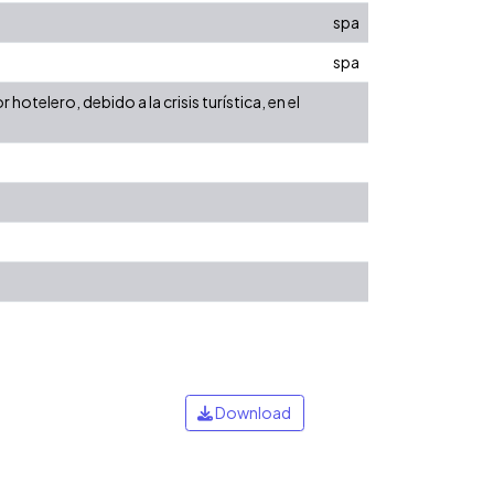
spa
spa
otelero, debido a la crisis turística, en el
Download