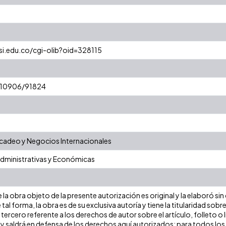
esi.edu.co/cgi-olib?oid=328115
t/10906/91824
adeo y Negocios Internacionales
Administrativas y Económicas
la obra objeto de la presente autorización es original y la elaboró sin
 tal forma, la obra es de su exclusiva autoría y tiene la titularidad s
tercero referente a los derechos de autor sobre el artículo, folleto o 
 y saldrá en defensa de los derechos aquí autorizados; para todos los