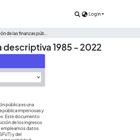
Log In
Evolución de las finanzas públicas de Villarrica: Una mirada descriptiva 1985 - 2022
a descriptiva 1985 - 2022
ión pública es una
ca pública imperiosas y
res. Este documento
ición de los ingresos
isis empleamos datos
SFUT) y del
 comparabilidad