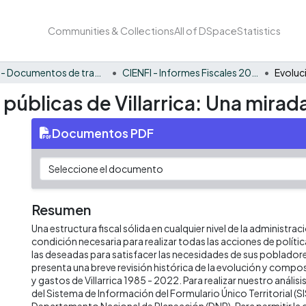
Communities & Collections
All of DSpace
Statistics
CIENFI - Documentos de trabajos, técnicos y de divulgación
CIENFI - Informes Fiscales 2022
 públicas de Villarrica: Una mirad
Documentos PDF
Resumen
Una estructura fiscal sólida en cualquier nivel de la administrac
condición necesaria para realizar todas las acciones de políti
las deseadas para satisfacer las necesidades de sus poblado
presenta una breve revisión histórica de la evolución y compos
y gastos de Villarrica 1985 - 2022. Para realizar nuestro anál
del Sistema de Información del Formulario Único Territorial (SI
Departamento Nacional de Planeación (DNP). Para permitir la