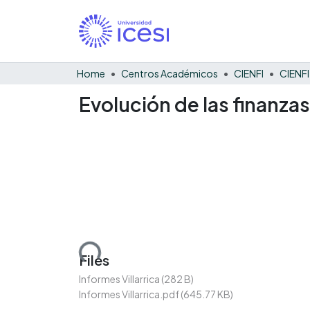
Home
Centros Académicos
CIENFI
Evolución de las finanzas
Loading...
Files
Informes Villarrica
(282 B)
Informes Villarrica.pdf
(645.77 KB)