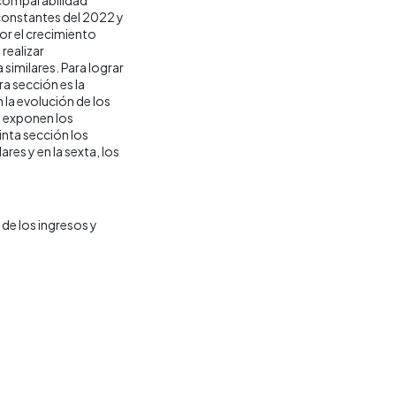
 constantes del 2022 y
por el crecimiento
realizar
similares. Para lograr
ra sección es la
la evolución de los
e exponen los
inta sección los
res y en la sexta, los
de los ingresos y