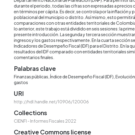
durante el periodo, todas las cifras son expresadas a precios
en términos per cápita. Es decir, se controla por la inflación y 
poblacional del municipio o distrito. Así mismo, esto permitirá 
comparaciones con otras entidades territoriales de Colombia 
lo anterior, este trabajo está dividido en seis sesiones: la prime
presente introducción. La segunda y tercera sección muestran 
ingresos y los gastos respectivamente. En la cuarta sección s
Indicadores de Desempeño Fiscal (IDF) para el Distrito. En la qu
resultados del IDF comparado con entidades territoriales simila
comentarios finales.
Palabras clave
Finanzas públicas
Índice de Desempeño Fiscal (IDF)
Evolución 
gastos
URI
http://hdl.handle.net/10906/120006
Collections
CIENFI - Informes Fiscales 2022
Creative Commons license