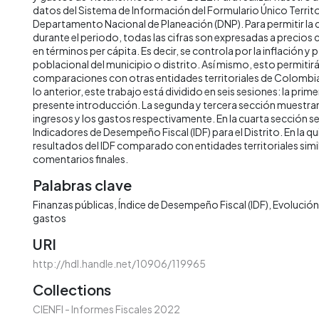
datos del Sistema de Información del Formulario Único Territor
Departamento Nacional de Planeación (DNP). Para permitir la
durante el periodo, todas las cifras son expresadas a precios
en términos per cápita. Es decir, se controla por la inflación y 
poblacional del municipio o distrito. Así mismo, esto permitirá 
comparaciones con otras entidades territoriales de Colombia 
lo anterior, este trabajo está dividido en seis sesiones: la prime
presente introducción. La segunda y tercera sección muestran 
ingresos y los gastos respectivamente. En la cuarta sección s
Indicadores de Desempeño Fiscal (IDF) para el Distrito. En la qu
resultados del IDF comparado con entidades territoriales simila
comentarios finales.
Palabras clave
Finanzas públicas
Índice de Desempeño Fiscal (IDF)
Evolución 
gastos
URI
http://hdl.handle.net/10906/119965
Collections
CIENFI - Informes Fiscales 2022