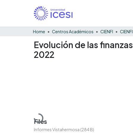
Home
Centros Académicos
CIENFI
Evolución de las finanza
2022
Loading...
Files
Informes Vistahermosa
(284 B)