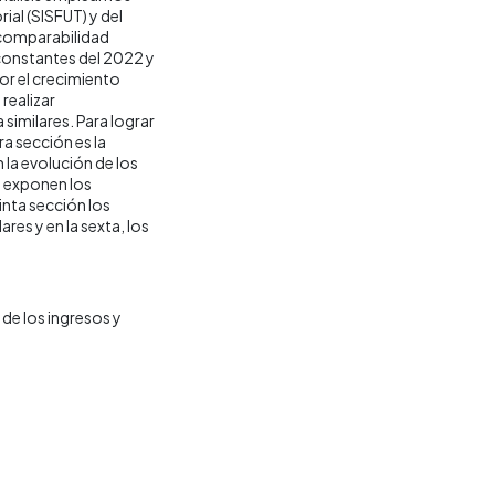
ial (SISFUT) y del
 comparabilidad
 constantes del 2022 y
por el crecimiento
realizar
similares. Para lograr
ra sección es la
la evolución de los
e exponen los
inta sección los
res y en la sexta, los
de los ingresos y