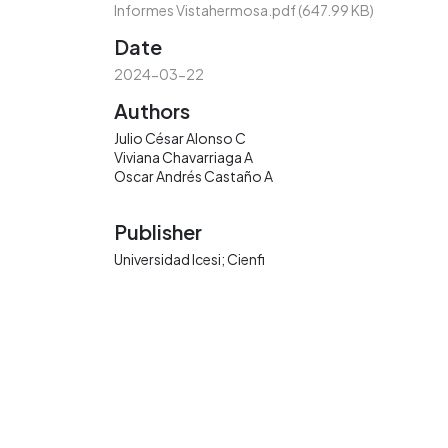
Informes Vistahermosa.pdf
(647.99 KB)
Date
2024-03-22
Authors
Julio César Alonso C
Viviana Chavarriaga A
Oscar Andrés Castaño A
Publisher
Universidad Icesi; Cienfi