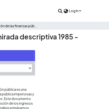
Log In
Evolución de las finanzas públicas de Vistahermosa: Una mirada descriptiva 1985 - 2022
irada descriptiva 1985 -
ión pública es una
ca pública imperiosas y
res. Este documento
ición de los ingresos
análisis empleamos