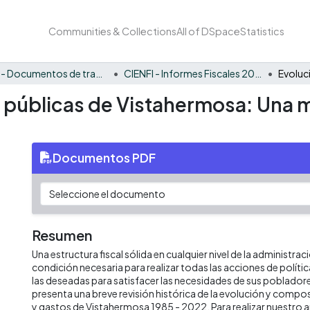
Communities & Collections
All of DSpace
Statistics
CIENFI - Documentos de trabajos, técnicos y de divulgación
CIENFI - Informes Fiscales 2022
s públicas de Vistahermosa: Una m
Documentos PDF
Resumen
Una estructura fiscal sólida en cualquier nivel de la administrac
condición necesaria para realizar todas las acciones de políti
las deseadas para satisfacer las necesidades de sus poblado
presenta una breve revisión histórica de la evolución y compos
y gastos de Vistahermosa 1985 - 2022. Para realizar nuestro 