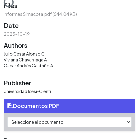
Files
Informes Simacota.pdf
(644.04 KB)
Date
2023-10-19
Authors
Julio César Alonso C
Viviana Chavarriaga A
Oscar Andrés Castaño A
Publisher
Universidad Icesi-Cienfi
Documentos PDF