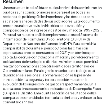
Resumen
Una estructura fiscal sólida en cualquier nivel de la administración
pública es una condición necesaria para realizar todas las
acciones de política pública imperiosas y las deseadas para
satisfacer las necesidades de sus pobladores. Este documento
presenta una breve revisión histórica de la evolución y
composición de los ingresos y gastos de Simacota 1985 - 2021.
Para realizar nuestro análisis empleamos datos del Sistema de
Información del Formulario Único Territorial (SISFUT) y del
Departamento Nacional de Planeación (DNP). Para permitir la
comparabilidad durante el periodo, todas las cifras son
expresadas a precios constantes del 2021 y en términos per
cápita. Es decir, se controla por la inflación y por el crecimiento
poblacional del municipio o distrito. Así mismo, esto permitirá
realizar comparaciones con otras entidades territoriales de
Colombia similares. Para lograr lo anterior, este trabajo está
dividido en seis sesiones: la primera sección es la presente
introducción. La segunda y tercera sección muestran la
evolución de los ingresos y los gastos respectivamente. En la
cuarta sección se exponen los Indicadores de Desempeño Fiscal
(IDF) para el Distrito. En la quinta sección los resultados del IDF
comparado con entidades territoriales similares y en la sexta, los
comentarios finales.