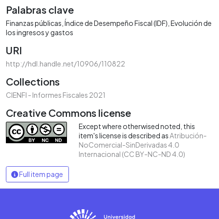
Palabras clave
Finanzas públicas
Índice de Desempeño Fiscal (IDF)
Evolución de
los ingresos y gastos
URI
http://hdl.handle.net/10906/110822
Collections
CIENFI - Informes Fiscales 2021
Creative Commons license
Except where otherwised noted, this
item's license is described as
Atribución-
NoComercial-SinDerivadas 4.0
Internacional (CC BY-NC-ND 4.0)
Full item page