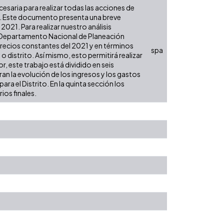
ecesaria para realizar todas las acciones de
es. Este documento presenta una breve
021. Para realizar nuestro análisis
l Departamento Nacional de Planeación
 precios constantes del 2021 y en términos
spa
 o distrito. Así mismo, esto permitirá realizar
, este trabajo está dividido en seis
an la evolución de los ingresos y los gastos
ra el Distrito. En la quinta sección los
ios finales.