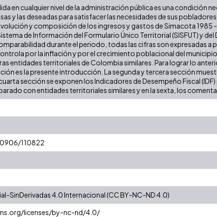
lida en cualquier nivel de la administración pública es una condición n
iosas y las deseadas para satisfacer las necesidades de sus poblador
a evolución y composición de los ingresos y gastos de Simacota 1985 - 2
stema de Información del Formulario Único Territorial (SISFUT) y de
 comparabilidad durante el periodo, todas las cifras son expresadas a
 controla por la inflación y por el crecimiento poblacional del municipio
 entidades territoriales de Colombia similares. Para lograr lo anterior
cción es la presente introducción. La segunda y tercera sección muestr
cuarta sección se exponen los Indicadores de Desempeño Fiscal (IDF) pa
arado con entidades territoriales similares y en la sexta, los comentar
/10906/110822
l-SinDerivadas 4.0 Internacional (CC BY-NC-ND 4.0)
ns.org/licenses/by-nc-nd/4.0/