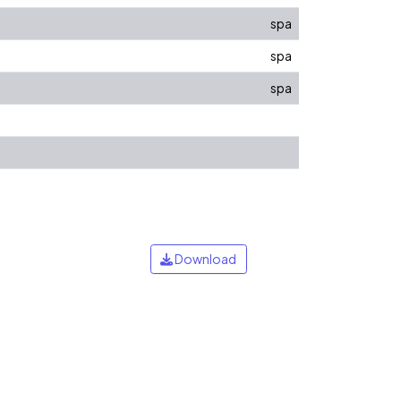
spa
spa
spa
Download