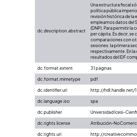
Una estructura fiscal só
política pública imper
revisión histórica de l
empleamos datos del Si
(DNP). Para permitir la
dc.description.abstract
per cápita. Es decir, se
comparaciones con otras
sesiones: la primera se
respectivamente. En la 
resultados del IDF comp
dc.format.extent
31 páginas
dc.format.mimetype
pdf
dc.identifier.uri
http://hdl.handle.net
dc.language.iso
spa
dc.publisher
Universidad Icesi-Cienfi
dc.rights.license
Atribución-NoComercia
dc.rights.uri
http://creativecommo