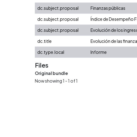
dc.subject.proposal
Finanzas públicas
dc.subject.proposal
Índice de Desempeño Fis
dc.subject.proposal
Evolución de los ingres
dc.title
Evolución de las finanz
dc.type.local
Informe
Files
Original bundle
Now showing
1 - 1 of 1