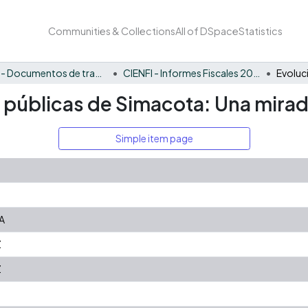
Communities & Collections
All of DSpace
Statistics
CIENFI - Documentos de trabajos, técnicos y de divulgación
CIENFI - Informes Fiscales 2021
s públicas de Simacota: Una mirad
Simple item page
A
Z
Z