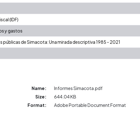
cal (IDF)
os y gastos
as públicas de Simacota: Una mirada descriptiva 1985 - 2021
Name:
Informes Simacota.pdf
Size:
644.04 KB
Format:
Adobe Portable Document Format