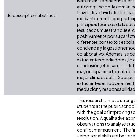
herramientas didácticas, enfo
autorregulación, la comunicació
través de actividades lúdicas, a
dc.description.abstract
mediante un enfoque participat
principios teóricos de la educ
resultados muestran que el co
positivamente por su carácter i
diferentes contextos escolare
conciencia y la gestión emocion
colaborativo. Además, se dest
estudiantes mediadores, lo que
conclusión, el desarrollo de h
mayor capacidad para la resolu
mejor clima escolar. Se esper
estudiantes emocionalmente c
mediación y responsabilidad 
This research aims to strengthe
students at the public school
with the goal of improving sch
resolution. A qualitative appro
observations to analyze stude
conflict management. The findi
- emotional skills are better 