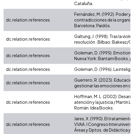
Cataluña.
Fernández, M. (1992). Poder y p
dc.relation.references
contradicciones de la organiz
Barcelona: Paidós.
Galtung, J. (1998). Tras la viol
dc.relation.references
resolución . Bilbao: Bakeaz/G
Goleman, D. (1995). Emotional 
dc.relation.references
Nueva York: Bantam Books. p
dc.relation.references
Goleman, D. (1996). La intelig
Guerrero, R. (2023). Educació
dc.relation.references
gestionar las emociones en casa 
Hoffman, M. L. (2002). Desarrol
dc.relation.references
atención y la justicia / Martin
Román. Idea Books.
Jares, X. (1990). El tratamiento 
dc.relation.references
VVAA. I Congreso Interuniversi
Áreas y Dptos. de Didáctica y 