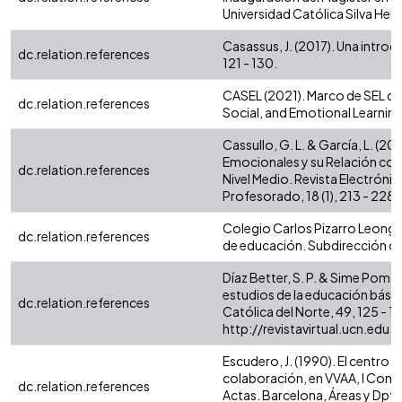
Universidad Católica Silva Henr
Casassus, J. (2017). Una intro
dc.relation.references
121 - 130.
CASEL (2021). Marco de SEL de
dc.relation.references
Social, and Emotional Learning
Cassullo, G. L. & García, L. (2
Emocionales y su Relación con
dc.relation.references
Nivel Medio. Revista Electrónic
Profesorado, 18 (1), 213 - 228
Colegio Carlos Pizarro Leongó
dc.relation.references
de educación. Subdirección de 
Díaz Better, S. P. & Sime Poma, 
estudios de la educación básic
dc.relation.references
Católica del Norte, 49, 125 - 
http://revistavirtual.ucn.edu
Escudero, J. (1990). El centro 
colaboración, en VVAA, I Congr
dc.relation.references
Actas. Barcelona, Áreas y Dpto