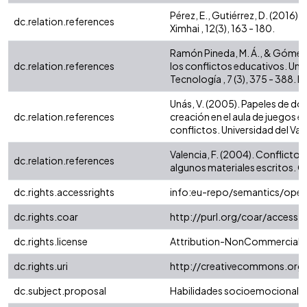
Pérez, E., Gutiérrez, D. (2016). 
dc.relation.references
Ximhai , 12(3), 163 - 180.
Ramón Pineda, M. Á., & Gómez C
dc.relation.references
los conflictos educativos. Un
Tecnología , 7 (3), 375 - 388.
Unás, V. (2005). Papeles de dos
dc.relation.references
creación en el aula de juegos e
conflictos. Universidad del Vall
Valencia, F. (2004). Conflicto 
dc.relation.references
algunos materiales escritos. Gu
dc.rights.accessrights
info:eu-repo/semantics/ope
dc.rights.coar
http://purl.org/coar/access_
dc.rights.license
Attribution-NonCommercial-No
dc.rights.uri
http://creativecommons.org/
dc.subject.proposal
Habilidades socioemocionale