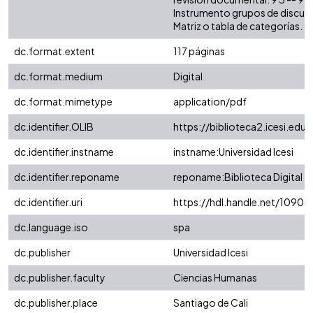
Instrumento grupos de discusión
Matriz o tabla de categorías. 9
dc.format.extent
117 páginas
dc.format.medium
Digital
dc.format.mimetype
application/pdf
dc.identifier.OLIB
https://biblioteca2.icesi.edu.
dc.identifier.instname
instname:Universidad Icesi
dc.identifier.reponame
reponame:Biblioteca Digital
dc.identifier.uri
https://hdl.handle.net/1090
dc.language.iso
spa
dc.publisher
Universidad Icesi
dc.publisher.faculty
Ciencias Humanas
dc.publisher.place
Santiago de Cali