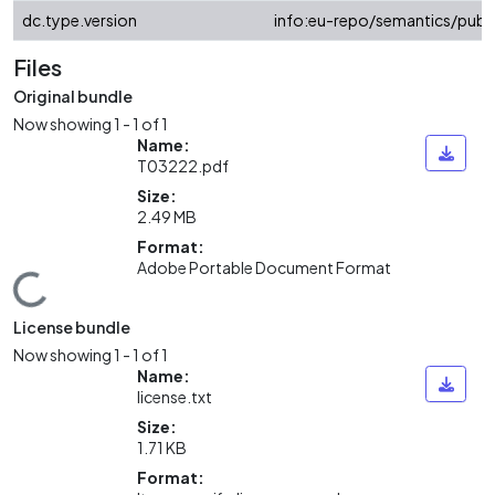
dc.type.version
info:eu-repo/semantics/publ
Files
Original bundle
Now showing
1 - 1 of 1
Name:
T03222.pdf
Size:
2.49 MB
Format:
Adobe Portable Document Format
ding...
License bundle
Now showing
1 - 1 of 1
Name:
license.txt
Size:
1.71 KB
Format: