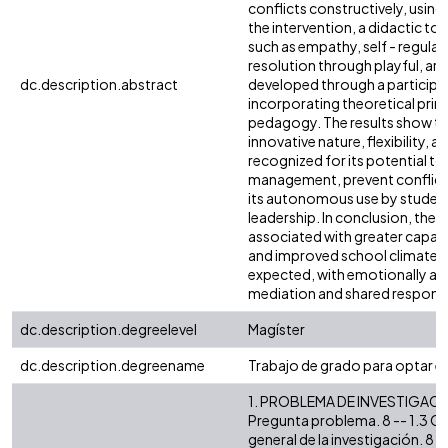
conflicts constructively, using
the intervention, a didactic t
such as empathy, self - regula
resolution through playful, arti
dc.description.abstract
developed through a participat
incorporating theoretical prin
pedagogy. The results show that
innovative nature, flexibility, a
recognized for its potential 
management, prevent conflicts
its autonomous use by student 
leadership. In conclusion, the 
associated with greater capaci
and improved school climate.
expected, with emotionally aw
mediation and shared responsib
dc.description.degreelevel
Magíster
dc.description.degreename
Trabajo de grado para optar el
1. PROBLEMA DE INVESTIGACIÓN. 
Pregunta problema. 8 -- 1.3 Obj
general de la investigación. 8 -