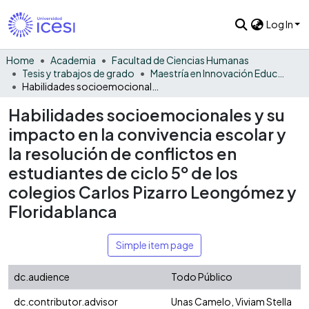
Log In
Home
Academia
Facultad de Ciencias Humanas
Tesis y trabajos de grado
Maestría en Innovación Educativa
Habilidades socioemocionales y su impacto en la convivencia escolar y la resolución de conflictos en estudiantes de ciclo 5º de los colegios Carlos Pizarro Leongómez y Floridablanca
Habilidades socioemocionales y su
impacto en la convivencia escolar y
la resolución de conflictos en
estudiantes de ciclo 5º de los
colegios Carlos Pizarro Leongómez y
Floridablanca
Simple item page
dc.audience
Todo Público
dc.contributor.advisor
Unas Camelo, Viviam Stella