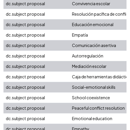
dc.subject.proposal
Convivencia escolar
dc.subject.proposal
Resolución pacífica de conflic
dc.subject.proposal
Educación emocional
dc.subject.proposal
Empatía
dc.subject.proposal
Comunicación asertiva
dc.subject.proposal
Autorregulación
dc.subject.proposal
Mediación escolar
dc.subject.proposal
Caja de herramientas didáctic
dc.subject.proposal
Social-emotional skills
dc.subject.proposal
School coexistence
dc.subject.proposal
Peaceful conflict resolution
dc.subject.proposal
Emotional education
dc.subject.proposal
Empathy