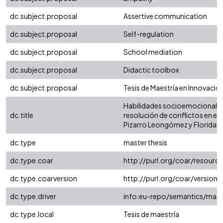
dc.subject.proposal
Assertive communication
dc.subject.proposal
Self-regulation
dc.subject.proposal
School mediation
dc.subject.proposal
Didactic toolbox
dc.subject.proposal
Tesis de Maestría en Innovació
Habilidades socioemocionales y
dc.title
resolución de conflictos en est
Pizarro Leongómez y Floridab
dc.type
master thesis
dc.type.coar
http://purl.org/coar/resour
dc.type.coarversion
http://purl.org/coar/versio
dc.type.driver
info:eu-repo/semantics/mast
dc.type.local
Tesis de maestría