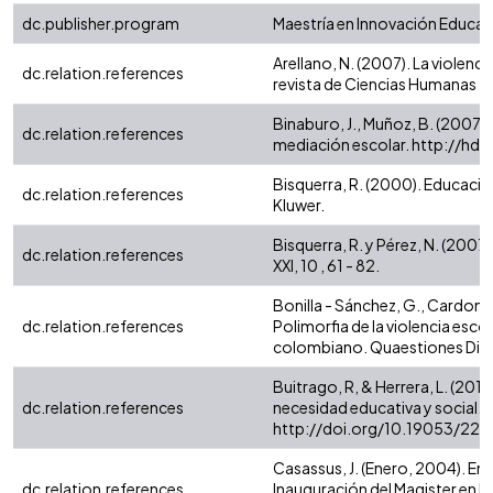
dc.publisher.program
Maestría en Innovación Educat
Arellano, N. (2007). La violenci
dc.relation.references
revista de Ciencias Humanas , 3 
Binaburo, J., Muñoz, B. (2007). 
dc.relation.references
mediación escolar. http://hdl
Bisquerra, R. (2000). Educació
dc.relation.references
Kluwer.
Bisquerra, R. y Pérez, N. (20
dc.relation.references
XXI, 10 , 61 - 82.
Bonilla - Sánchez, G., Cardona -
dc.relation.references
Polimorfia de la violencia escol
colombiano. Quaestiones Dispu
Buitrago, R, & Herrera, L. (2013
dc.relation.references
necesidad educativa y social. Pr
http://doi.org/10.19053/22
Casassus, J. (Enero, 2004). E
dc.relation.references
Inauguración del Magister en 