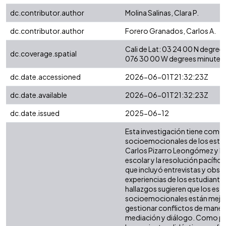
dc.contributor.author
Molina Salinas, Clara P.
dc.contributor.author
Forero Granados, Carlos A.
Cali de Lat: 03 24 00 N degre
dc.coverage.spatial
076 30 00 W degrees minutes 
dc.date.accessioned
2026-06-01T21:32:23Z
dc.date.available
2026-06-01T21:32:23Z
dc.date.issued
2025-06-12
Esta investigación tiene como 
socioemocionales de los estudi
Carlos Pizarro Leongómez y Flo
escolar y la resolución pacífica
que incluyó entrevistas y obse
experiencias de los estudiantes
hallazgos sugieren que los es
socioemocionales están mejor 
gestionar conflictos de manera
mediación y diálogo. Como part