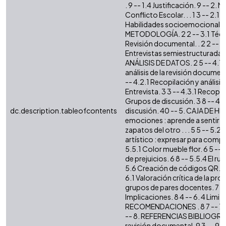
. 9 -- 1.4 Justificación. 9 -- 2.
Conflicto Escolar. . . 1 3 -- 2.1.
Habilidades socioemocionales. .
METODOLOGÍA. 2 2 -- 3.1 Técnic
Revisión documental. . 2 2 -- 3.
Entrevistas semiestructuradas . . 
ANÁLISIS DE DATOS. 2 5 -- 4.1 R
análisis de la revisión document
-- 4.2.1 Recopilación y análisis
Entrevista. 3 3 -- 4.3.1 Recopila
Grupos de discusión. 3 8 -- 4.4
dc.description.tableofcontents
discusión. 40 -- 5. CAJA DE HER
emociones : aprende a sentir . .
zapatos del otro . . . 5 5 -- 5.
artístico : expresar para compre
5.5.1 Color mueble flor. 6 5 --
de prejuicios. 6 8 -- 5.5.4 El ru
5.6 Creación de códigos QR. 
6.1 Valoración crítica de la prop
grupos de pares docentes. 7 8 -
Implicaciones. 8 4 -- 6. 4 Lim
RECOMENDACIONES . 8 7 -- 7.1
-- 8. REFERENCIAS BIBLIOGRÁFI
revisión documental. 9 3 -- 9. 