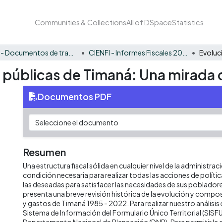
Communities & Collections
All of DSpace
Statistics
CIENFI - Documentos de trabajos, técnicos y de divulgación
CIENFI - Informes Fiscales 2022
s públicas de Timaná: Una mirada 
Documentos PDF
Resumen
Una estructura fiscal sólida en cualquier nivel de la administrac
condición necesaria para realizar todas las acciones de políti
las deseadas para satisfacer las necesidades de sus poblado
presenta una breve revisión histórica de la evolución y compos
y gastos de Timaná 1985 - 2022. Para realizar nuestro anális
Sistema de Información del Formulario Único Territorial (SISFU
Departamento Nacional de Planeación (DNP). Para permitir la