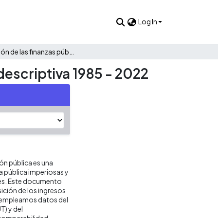
Log In
Evolución de las finanzas públicas de Timaná: Una mirada descriptiva 1985 - 2022
descriptiva 1985 - 2022
ión pública es una
ca pública imperiosas y
res. Este documento
ición de los ingresos
is empleamos datos del
T) y del
 comparabilidad