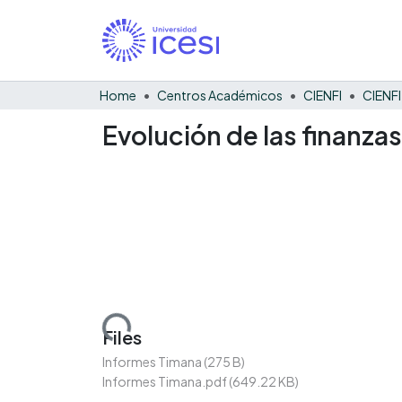
Home
Centros Académicos
CIENFI
Evolución de las finanza
Loading...
Files
Informes Timana
(275 B)
Informes Timana.pdf
(649.22 KB)