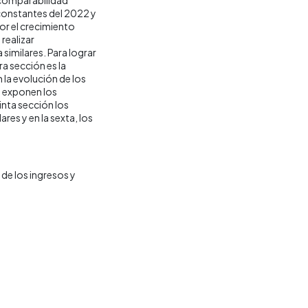
 constantes del 2022 y
por el crecimiento
realizar
similares. Para lograr
ra sección es la
la evolución de los
e exponen los
inta sección los
res y en la sexta, los
de los ingresos y