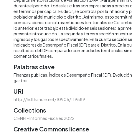
durante el periodo, todas las cifras son expresadas a precios
en términos per cápita. Es decir, se controla por la inflación y 
poblacional del municipio o distrito. Así mismo, esto permitirá 
comparaciones con otras entidades territoriales de Colombia 
lo anterior, este trabajo está dividido en seis sesiones: la prime
presente introducción. La segunda y tercera sección muestran 
ingresos y los gastos respectivamente. En la cuarta sección s
Indicadores de Desempeño Fiscal (IDF) para el Distrito. En la qu
resultados del IDF comparado con entidades territoriales simila
comentarios finales.
Palabras clave
Finanzas públicas
Índice de Desempeño Fiscal (IDF)
Evolución 
gastos
URI
http://hdl.handle.net/10906/119889
Collections
CIENFI - Informes Fiscales 2022
Creative Commons license