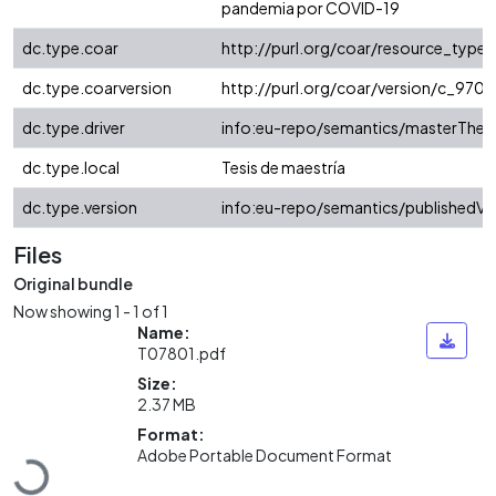
pandemia por COVID-19
dc.type.coar
http://purl.org/coar/resource_type
dc.type.coarversion
http://purl.org/coar/version/c_97
dc.type.driver
info:eu-repo/semantics/masterThesi
dc.type.local
Tesis de maestría
dc.type.version
info:eu-repo/semantics/publishedVe
Files
Original bundle
Now showing
1 - 1 of 1
Name:
T07801.pdf
Size:
2.37 MB
Format:
Loading...
Adobe Portable Document Format