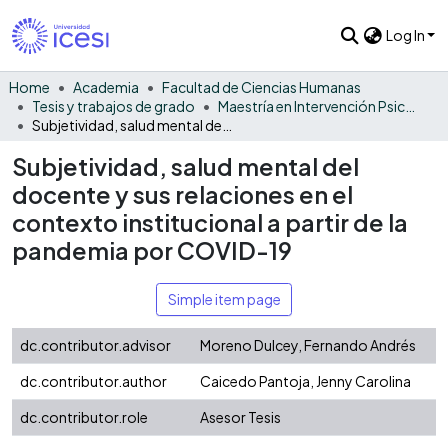
Log In
Home
Academia
Facultad de Ciencias Humanas
Tesis y trabajos de grado
Maestría en Intervención Psicosocial - Tesis
Subjetividad, salud mental del docente y sus relaciones en el contexto institucional a partir de la pandemia por COVID-19
Subjetividad, salud mental del
docente y sus relaciones en el
contexto institucional a partir de la
pandemia por COVID-19
Simple item page
dc.contributor.advisor
Moreno Dulcey, Fernando Andrés
dc.contributor.author
Caicedo Pantoja, Jenny Carolina
dc.contributor.role
Asesor Tesis