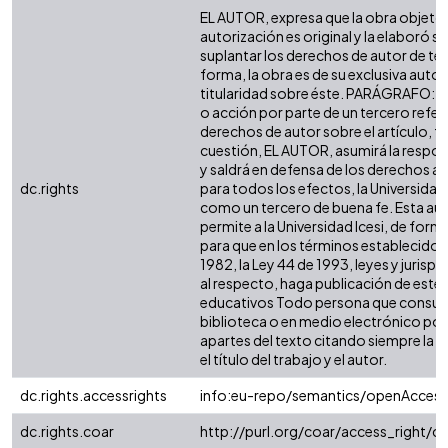
EL AUTOR, expresa que la obra objeto 
autorización es original y la elaboró si
suplantar los derechos de autor de terc
forma, la obra es de su exclusiva autorí
titularidad sobre éste. PARÁGRAFO: e
o acción por parte de un tercero refer
derechos de autor sobre el artículo, fo
cuestión, EL AUTOR, asumirá la respon
y saldrá en defensa de los derechos a
dc.rights
para todos los efectos, la Universidad 
como un tercero de buena fe. Esta aut
permite a la Universidad Icesi, de forma
para que en los términos establecidos 
1982, la Ley 44 de 1993, leyes y jurisp
al respecto, haga publicación de este 
educativos Todo persona que consulte
biblioteca o en medio electrónico po
apartes del texto citando siempre la fu
el título del trabajo y el autor.
dc.rights.accessrights
info:eu-repo/semantics/openAccess
dc.rights.coar
http://purl.org/coar/access_right/c