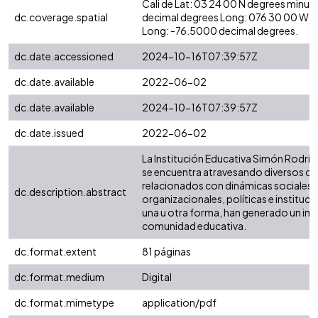
Cali de Lat: 03 24 00 N degrees minut
dc.coverage.spatial
decimal degrees Long: 076 30 00 W d
Long: -76.5000 decimal degrees.
dc.date.accessioned
2024-10-16T07:39:57Z
dc.date.available
2022-06-02
dc.date.available
2024-10-16T07:39:57Z
dc.date.issued
2022-06-02
La Institución Educativa Simón Rodríg
se encuentra atravesando diversos c
relacionados con dinámicas sociales,
dc.description.abstract
organizacionales, políticas e instituci
una u otra forma, han generado un imp
comunidad educativa.
dc.format.extent
81 páginas
dc.format.medium
Digital
dc.format.mimetype
application/pdf