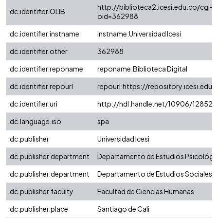
http://biblioteca2.icesi.edu.co/cgi-o
dc.identifier.OLIB
oid=362988
dc.identifier.instname
instname:Universidad Icesi
dc.identifier.other
362988
dc.identifier.reponame
reponame:Biblioteca Digital
dc.identifier.repourl
repourl:https://repository.icesi.edu.
dc.identifier.uri
http://hdl.handle.net/10906/128527
dc.language.iso
spa
dc.publisher
Universidad Icesi
dc.publisher.department
Departamento de Estudios Psicológi
dc.publisher.department
Departamento de Estudios Sociales
dc.publisher.faculty
Facultad de Ciencias Humanas
dc.publisher.place
Santiago de Cali