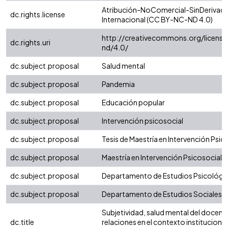
Atribución-NoComercial-SinDerivada
dc.rights.license
Internacional (CC BY-NC-ND 4.0)
http://creativecommons.org/license
dc.rights.uri
nd/4.0/
dc.subject.proposal
Salud mental
dc.subject.proposal
Pandemia
dc.subject.proposal
Educación popular
dc.subject.proposal
Intervención psicosocial
dc.subject.proposal
Tesis de Maestría en Intervención Psic
dc.subject.proposal
Maestría en Intervención Psicosocial
dc.subject.proposal
Departamento de Estudios Psicológi
dc.subject.proposal
Departamento de Estudios Sociales
Subjetividad, salud mental del docente
dc.title
relaciones en el contexto institucional 