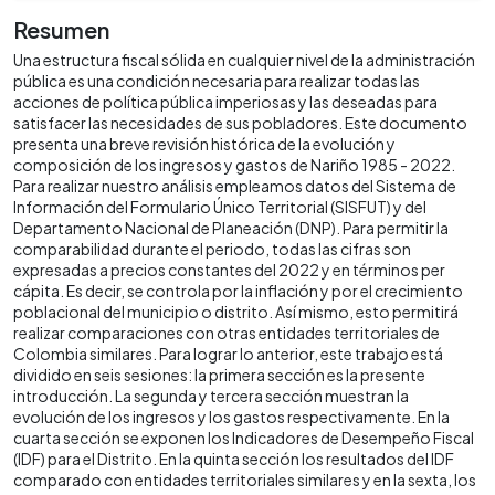
Resumen
Una estructura fiscal sólida en cualquier nivel de la administración
pública es una condición necesaria para realizar todas las
acciones de política pública imperiosas y las deseadas para
satisfacer las necesidades de sus pobladores. Este documento
presenta una breve revisión histórica de la evolución y
composición de los ingresos y gastos de Nariño 1985 - 2022.
Para realizar nuestro análisis empleamos datos del Sistema de
Información del Formulario Único Territorial (SISFUT) y del
Departamento Nacional de Planeación (DNP). Para permitir la
comparabilidad durante el periodo, todas las cifras son
expresadas a precios constantes del 2022 y en términos per
cápita. Es decir, se controla por la inflación y por el crecimiento
poblacional del municipio o distrito. Así mismo, esto permitirá
realizar comparaciones con otras entidades territoriales de
Colombia similares. Para lograr lo anterior, este trabajo está
dividido en seis sesiones: la primera sección es la presente
introducción. La segunda y tercera sección muestran la
evolución de los ingresos y los gastos respectivamente. En la
cuarta sección se exponen los Indicadores de Desempeño Fiscal
(IDF) para el Distrito. En la quinta sección los resultados del IDF
comparado con entidades territoriales similares y en la sexta, los