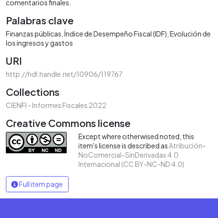
comentarios finales.
Palabras clave
Finanzas públicas
Índice de Desempeño Fiscal (IDF)
Evolución de
los ingresos y gastos
URI
http://hdl.handle.net/10906/119767
Collections
CIENFI - Informes Fiscales 2022
Creative Commons license
Except where otherwised noted, this
item's license is described as
Atribución-
NoComercial-SinDerivadas 4.0
Internacional (CC BY-NC-ND 4.0)
Full item page