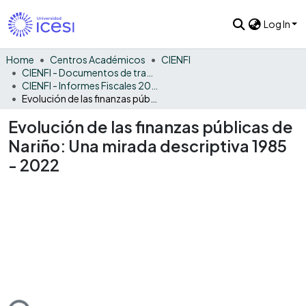
Log In
Home
Centros Académicos
CIENFI
CIENFI - Documentos de trabajos, técnicos y de divulgación
CIENFI - Informes Fiscales 2022
Evolución de las finanzas públicas de Nariño: Una mirada descriptiva 1985 - 2022
Evolución de las finanzas públicas de
Nariño: Una mirada descriptiva 1985
- 2022
ding...