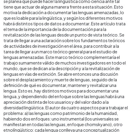
se planea qué puede hacer la lingüística como ciencia ante tal
tiene que actuar de alguna manera frente a esta situación. Esto
motiva la dedicación a documentar las lenguas amenazadas, lo
que es loable para la lingüística, y según los diferentes motivos
habrá distintos tipos de datos a documentar. Este artículo trata
el tema de la importancia de la documentación para la
revitalización de las lenguas desde un punto de vista teórico. Se
trata de llegar a una aclaración sobre los fundamentos teóricos
de actividades de investigación en el área, para contribuir a la
tarea de llegar a un marco teórico general para el estudio de
lenguas amenazadas. Este marco teórico complementaría el
trabajo sumamente válido de muchos investigadores en todo el
mundo, que se dedican a la descripción y a la revitalización de
lenguas en vías de extinción. Se abre entonces una discusión
sobre el desplazamiento y muerte de lenguas, seguido de la
definición de qué es documentar, mantener y revitalizar una
lengua. Esto es, hay distintos motivos para documentar una
lengua, y dependiendo del enfoque sobre las lenguas habrá una
apreciación distinta de los usuarios y del valor dado a la
diversidad lingüística. El autor da cuatro aspectos para trabajar el
problema: a) las lenguas como patrimonio de la humanidad,
habiendo dos enfoques: uno instrumental (los universales se
manifiestan en todas las lenguas, enfoque chomskyano), otro
etnolíngüístico: cada lengua conlleva una conceptualización