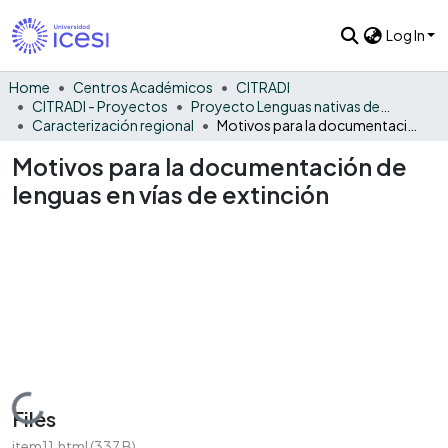
Log In
Home
Centros Académicos
CITRADI
CITRADI - Proyectos
Proyecto Lenguas nativas del Vaupés
Caracterización regional
Motivos para la documentación de lenguas en vías de extinción
Motivos para la documentación de
lenguas en vías de extinción
Loading...
Files
item11.html
(337 B)