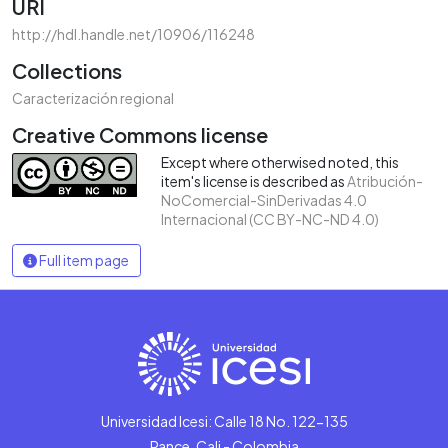
URI
http://hdl.handle.net/10906/116248
Collections
Caracterización regional
Creative Commons license
Except where otherwised noted, this
item's license is described as
Atribución-
NoComercial-SinDerivadas 4.0
Internacional (CC BY-NC-ND 4.0)
Full item page
Universidad Icesi: Calle 18 No. 122-135
Pance, Cali - Colombia