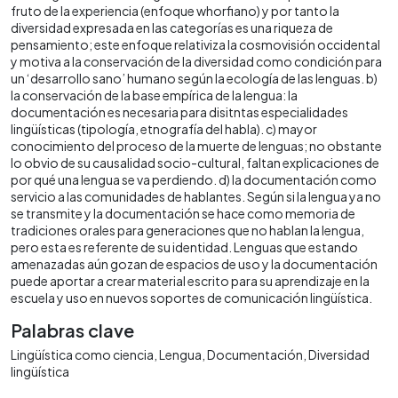
fruto de la experiencia (enfoque whorfiano) y por tanto la
diversidad expresada en las categorías es una riqueza de
pensamiento; este enfoque relativiza la cosmovisión occidental
y motiva a la conservación de la diversidad como condición para
un ‘desarrollo sano’ humano según la ecología de las lenguas. b)
la conservación de la base empírica de la lengua: la
documentación es necesaria para disitntas especialidades
lingüísticas (tipología, etnografía del habla). c) mayor
conocimiento del proceso de la muerte de lenguas; no obstante
lo obvio de su causalidad socio-cultural, faltan explicaciones de
por qué una lengua se va perdiendo. d) la documentación como
servicio a las comunidades de hablantes. Según si la lengua ya no
se transmite y la documentación se hace como memoria de
tradiciones orales para generaciones que no hablan la lengua,
pero esta es referente de su identidad. Lenguas que estando
amenazadas aún gozan de espacios de uso y la documentación
puede aportar a crear material escrito para su aprendizaje en la
escuela y uso en nuevos soportes de comunicación lingüística.
Palabras clave
Lingüística como ciencia
Lengua
Documentación
Diversidad
lingüística