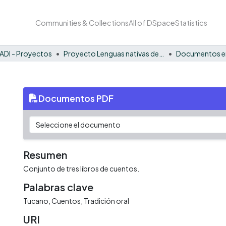
Communities & Collections
All of DSpace
Statistics
ADI - Proyectos
Proyecto Lenguas nativas del Vaupés
Documentos en
Documentos PDF
Resumen
Conjunto de tres libros de cuentos.
Palabras clave
Tucano
Cuentos
Tradición oral
URI