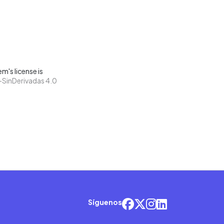
m's license is
SinDerivadas 4.0
Síguenos