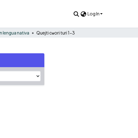
Log In
 lengua nativa
Quejti cʉori turi 1-3