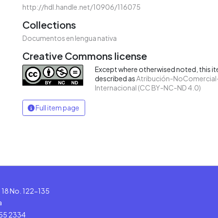
http://hdl.handle.net/10906/116075
Collections
Documentos en lengua nativa
Creative Commons license
Except where otherwised noted, this ite
described as
Atribución-NoComercial-
Internacional (CC BY-NC-ND 4.0)
Full item page
le 18 No. 122-135
a
555 2334