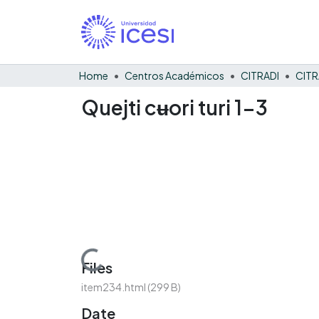
Home
Centros Académicos
CITRADI
CITR
Quejti cʉori turi 1-3
Loading...
Files
item234.html
(299 B)
Date